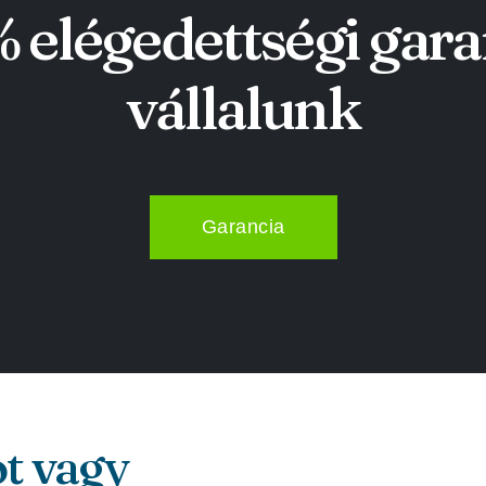
 elégedettségi gara
vállalunk
Garancia
ot vagy