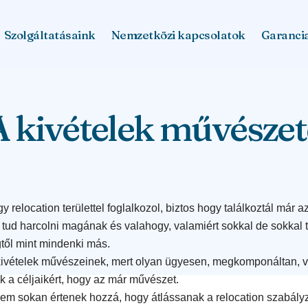
Szolgáltatásaink
Nemzetközi kapcsolatok
Garanci
A kivételek művészet
y relocation területtel foglalkozol, biztos hogy találkoztál már az
 tud harcolni magának és valahogy, valamiért sokkal de sokkal t
gtől mint mindenki más.
kivételek művészeinek, mert olyan ügyesen, megkomponáltan, 
k a céljaikért, hogy az már művészet.
nem sokan értenek hozzá, hogy átlássanak a relocation szabály