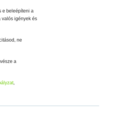
 e beleépíteni a
a valós igények és
citásod, ne
űvésze a
bályzat
,