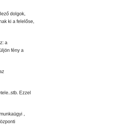
elező dolgok,
ak ki a felelőse,
z: a
üljön fény a
az
ele..stb. Ezzel
munkaügyi ,
központi