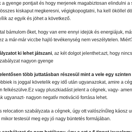
 a gyenge pontjait és hogy merjenek magabiztosan elindulni a
 összes kiskaput megkeresni, végigkopogtatni, ha kell ököllel d
lik az egyik és jöhet a következő.
tal bámulom őket, hogy van erre ennyi idejük és energiájuk, más
gy ez a már-már viccbe hajló tevékenység nem veszélytelen. Miért
lyzatot ki lehet játszani
, az két dolgot jelenthet:azt, hogy ninc
zabályzat nagyon gyenge
jelentősen több juttatásban részesül mint a vele egy szinten
bbiek is joggal követelik egy idő után ugyanazokat, amire a cé
an felkészülve.Ez vagy pluszkiadást jelent a cégnek, vagy- am
k ugyanazt- nagyon negatív motiváció forrása lehet.
relocation szabályzata a cégnek, úgy ott valószínűleg káosz u
 mikor testesül meg egy jó nagy büntetés formájában.