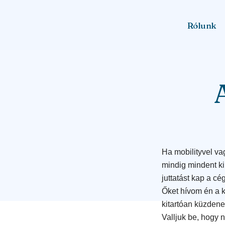
Rólunk
Ha mobilityvel vag
mindig mindent ki
juttatást kap a cé
Őket hívom én a 
kitartóan küzdene
Valljuk be, hogy 