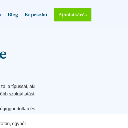
a
Blog
Kapcsolat
Ajánlatkérés
e
zal a típussal, aki
öbb szolgáltatást,
végiggondoltan és
zaton, egyből