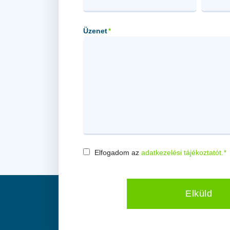
Üzenet
*
Elfogadom az
adatkezelési tájékoztatót.
*
Consent
*
Elküld