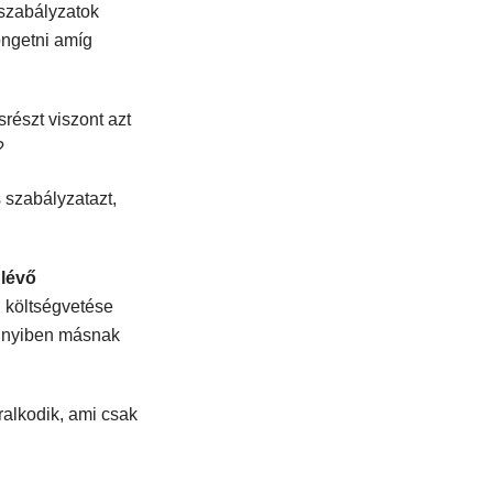
 szabályzatok
öngetni amíg
részt viszont azt
?
s szabályzatazt,
 lévő
g költségvetése
ennyiben másnak
ralkodik, ami csak