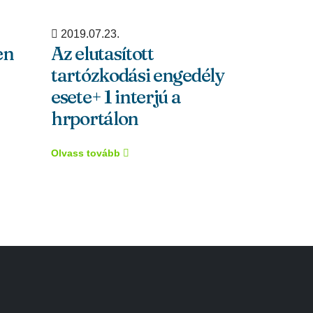
2019.07.23.
2019.07.23
en
Az elutasított
3 dolog,
tartózkodási engedély
a legtöb
esete+ 1 interjú a
felesle
hrportálon
Olvass tová
Olvass tovább