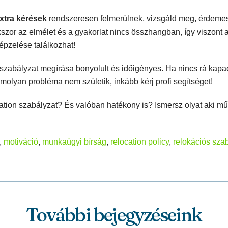
xtra kérések
rendszeresen felmerülnek, vizsgáld meg, érdemes
szor az elmélet és a gyakorlat nincs összhangban, így viszont 
épzelése találkozhat!
 szabályzat megírása bonyolult és időigényes. Ha nincs rá kapa
olyan probléma nem születik, inkább kérj profi segítséget!
ation szabályzat? És valóban hatékony is? Ismersz olyat aki m
,
motiváció
,
munkaügyi bírság
,
relocation policy
,
relokációs sza
További bejegyzéseink