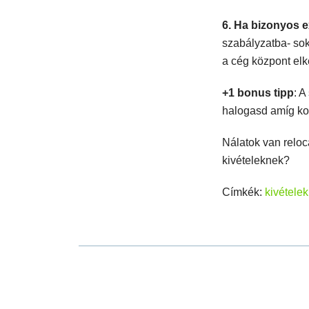
6. Ha bizonyos e
szabályzatba- sok
a cég központ elk
+1 bonus tipp
: A
halogasd amíg kom
Nálatok van reloc
kivételeknek?
Címkék:
kivételek