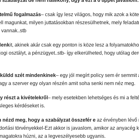
zabályzat de nem hatékony, úgy a ezt a 6 tippet javaslom:
rtelmű fogalmazás
– csak így lesz világos, hogy mik azok a köt
ell magunkat, milyen juttatásokban részesülhetnek, mely feladatn
 vannak..stb
denk
it, akinek akár csak egy ponton is köze lesz a folyamatokho
jogi osztályt, a pénzügyet..stb- így elkerülheted, hogy utólag der
l küldd szét mindenkinek
– egy jól megírt policy sem ér semmit 
vagy a szerver egy olyan részén amit soha senki nem néz meg.
y részt a kivételekről
– mely esetekben lehetséges és mi a feltét
leges kérdéseket is.
 nézd meg, hogy a szabályzat összefér e
az érvényben lévő 
dorlási törvényekkel-Ezt akkor is javaslom, amikor az anyacég 
 magatokra húzni, az a legveszélyesebb ugyanis.