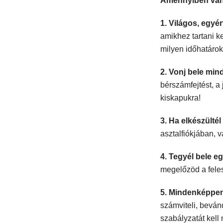
Amennyiben van s
1. Világos, egyé
amikhez tartani k
milyen időhatárok
2. Vonj bele min
bérszámfejtést, a 
kiskapukra!
3. Ha elkészülté
asztalfiókjában, 
4. Tegyél bele eg
megelőzöd a feles
5. Mindenképpen
számviteli, beván
szabályzatát kell