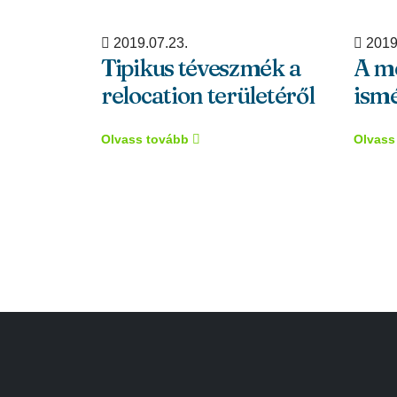
2019.07.23.
2019
Tipikus téveszmék a
A m
relocation területéről
ismé
Olvass tovább
Olvass