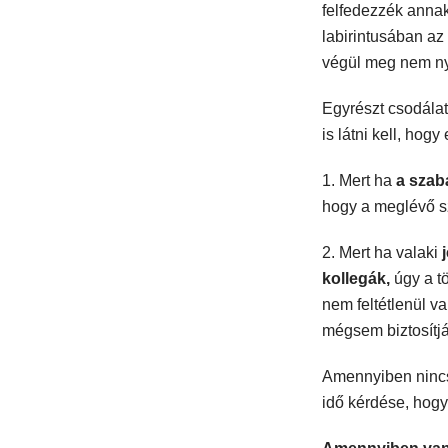
felfedezzék annak
labirintusában az
végül meg nem nyí
Egyrészt csodálat
is látni kell, ho
1. Mert ha
a szabá
hogy a meglévő s
2. Mert ha valaki
kollegák,
úgy a tö
nem feltétlenül v
mégsem biztosítjá
Amennyiben nincs 
idő kérdése, hogy