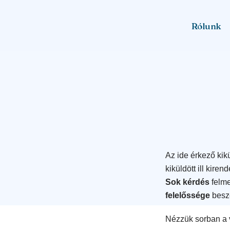
Rólunk
Az ide érkező kik
kiküldött ill kire
Sok kérdés
felme
felelőssége
besz
Nézzük sorban a 