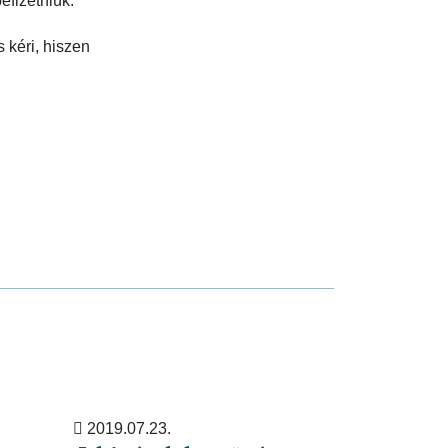
befizetniük.
s kéri, hiszen
2019.07.23.
2019.07.23