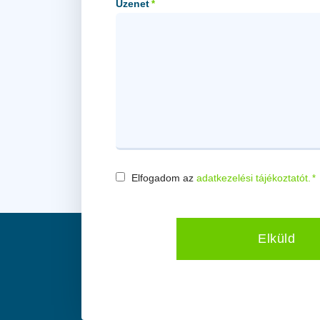
Üzenet
*
Consent
Elfogadom az
adatkezelési tájékoztatót.
*
*
Elküld