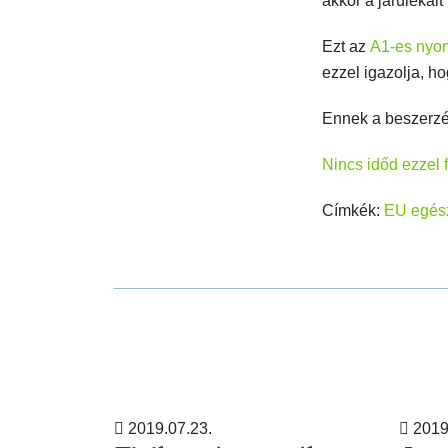
akkor a járulékait
Ezt az
A1-es nyo
ezzel igazolja, ho
Ennek a beszerzé
Nincs időd ezzel 
Címkék:
EU egés
2019.07.23.
2019