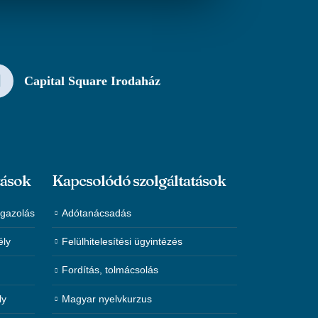
Capital Square Irodaház
tások
Kapcsolódó szolgáltatások
igazolás
Adótanácsadás
ély
Felülhitelesítési ügyintézés
Fordítás, tolmácsolás
ly
Magyar nyelvkurzus