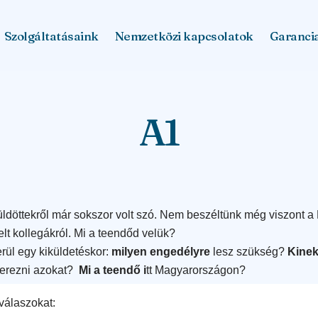
Szolgáltatásaink
Nemzetközi kapcsolatok
Garanci
A1
üldöttekről már sokszor volt szó. Nem beszéltünk még viszont 
ndelt kollegákról. Mi a teendőd velük?
rül egy kiküldetéskor:
milyen engedélyre
lesz szükség?
Kinek
erezni azokat?
Mi a teendő i
tt Magyarországon?
válaszokat: