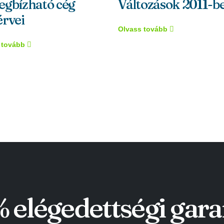
egbízható cég
Változások 2011-b
rvei
Olvass tovább
 tovább
 elégedettségi gara