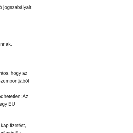
ó jogszabályait
annak.
ontos, hogy az
 szempontjából
edhetetlen: Az
b egy EU
kap fizetést,