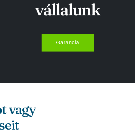
vállalunk
Garancia
ot vagy
seit