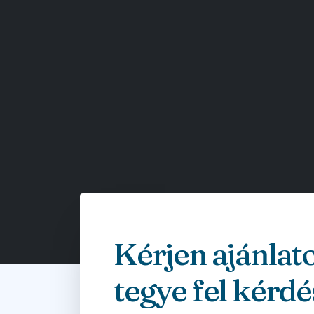
Kérjen ajánlat
tegye fel kérdé