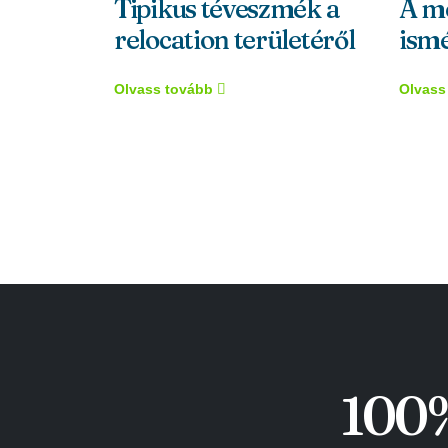
Tipikus téveszmék a
A m
relocation területéről
ismé
Olvass tovább
Olvass
100%