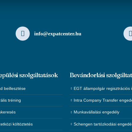
info@expatcenter.hu
epülési szolgáltatások
Bevándorlási szolgálta
d beillesztése
EGT állampolgár regisztrációs 
rális tréning
Intra Company Transfer enged
skeresés
Munkavállalási engedély
tközi költöztetés
Schengen tartózkodási engedé