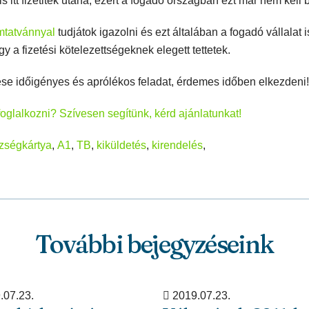
 is itt fizetitek utána, ezért a fogadó országban ezt már nem kell 
mtatvánnyal
tudjátok igazolni és ezt általában a fogadó vállalat i
gy a fizetési kötelezettségeknek elegett tettetek.
se időigényes és aprólékos feladat, érdemes időben elkezdeni!
foglalkozni? Szívesen segítünk, kérd ajánlatunkat!
zségkártya
,
A1
,
TB
,
kiküldetés
,
kirendelés
,
További bejegyzéseink
.07.23.
2019.07.23.