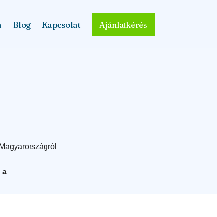
a
Blog
Kapcsolat
Ajánlatkérés
a Magyarországról
 a