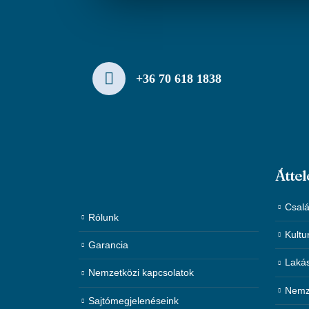
+36 70 618 1838
Áttel
Csalá
Rólunk
Kultu
Garancia
Laká
Nemzetközi kapcsolatok
Nemze
Sajtómegjelenéseink