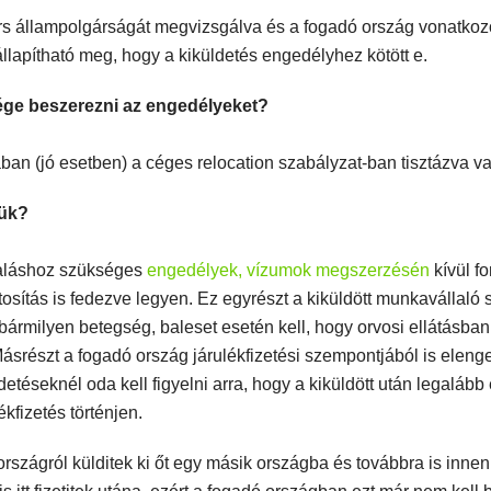
rs állampolgárságát megvizsgálva és a fogadó ország vonatkoz
llapítható meg, hogy a kiküldetés engedélyhez kötött e.
sége beszerezni az engedélyeket?
ában (jó esetben) a céges relocation szabályzat-ban tisztázva v
lük?
laláshoz szükséges
engedélyek, vízumok megszerzésén
kívül f
osítás is fedezve legyen. Ez egyrészt a kiküldött munkavállaló
bármilyen betegség, baleset esetén kell, hogy orvosi ellátásban
srészt a fogadó ország járulékfizetési szempontjából is eleng
detéseknél oda kell figyelni arra, hogy a kiküldött után legaláb
kfizetés történjen.
rszágról külditek ki őt egy másik országba és továbbra is innen 