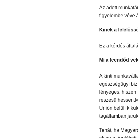
Az adott munkatá
figyelembe véve á
Kinek a felelős
Ez a kérdés által
Mi a teendőd ve
A kinti munkavál
egészségügyi bizt
lényeges, hiszen 
részesülhessen.Má
Unión belüli kikül
tagállamban járulé
Tehát, ha Magyaro