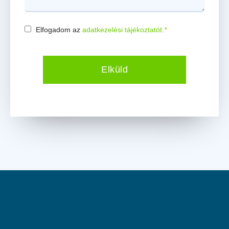
Elfogadom az
adatkezelési tájékoztatót.
*
Consent
*
Elküld