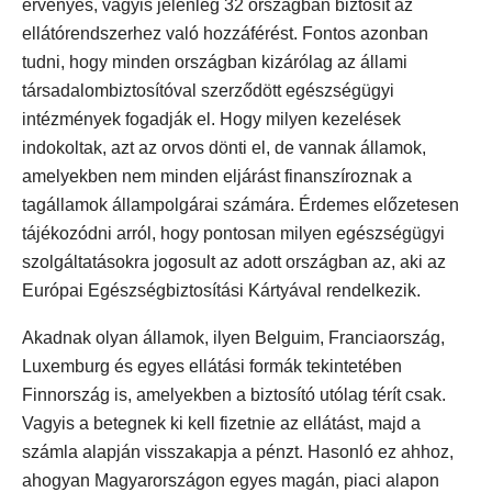
érvényes, vagyis jelenleg 32 országban biztosít az
ellátórendszerhez való hozzáférést. Fontos azonban
tudni, hogy minden országban kizárólag az állami
társadalombiztosítóval szerződött egészségügyi
intézmények fogadják el. Hogy milyen kezelések
indokoltak, azt az orvos dönti el, de vannak államok,
amelyekben nem minden eljárást finanszíroznak a
tagállamok állampolgárai számára. Érdemes előzetesen
tájékozódni arról, hogy pontosan milyen egészségügyi
szolgáltatásokra jogosult az adott országban az, aki az
Európai Egészségbiztosítási Kártyával rendelkezik.
Akadnak olyan államok, ilyen Belguim, Franciaország,
Luxemburg és egyes ellátási formák tekintetében
Finnország is, amelyekben a biztosító utólag térít csak.
Vagyis a betegnek ki kell fizetnie az ellátást, majd a
számla alapján visszakapja a pénzt. Hasonló ez ahhoz,
ahogyan Magyarországon egyes magán, piaci alapon