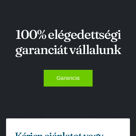
100% elégedettségi
garanciát vállalunk
Garancia