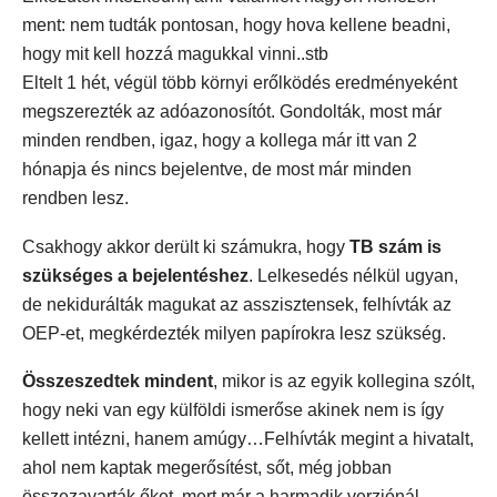
ment: nem tudták pontosan, hogy hova kellene beadni,
hogy mit kell hozzá magukkal vinni..stb
Eltelt 1 hét, végül több környi erőlködés eredményeként
megszerezték az adóazonosítót. Gondolták, most már
minden rendben, igaz, hogy a kollega már itt van 2
hónapja és nincs bejelentve, de most már minden
rendben lesz.
Csakhogy akkor derült ki számukra, hogy
TB szám is
szükséges a bejelentéshez
. Lelkesedés nélkül ugyan,
de nekidurálták magukat az asszisztensek, felhívták az
OEP-et, megkérdezték milyen papírokra lesz szükség.
Összeszedtek mindent
, mikor is az egyik kollegina szólt,
hogy neki van egy külföldi ismerőse akinek nem is így
kellett intézni, hanem amúgy…Felhívták megint a hivatalt,
ahol nem kaptak megerősítést, sőt, még jobban
összezavarták őket, mert már a harmadik verziónál