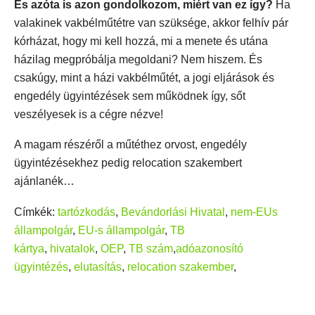
És azóta is azon gondolkozom, miért van ez így?
Ha
valakinek vakbélműtétre van szüksége, akkor felhív pár
kórházat, hogy mi kell hozzá, mi a menete és utána
házilag megpróbálja megoldani? Nem hiszem. És
csakúgy, mint a házi vakbélműtét, a jogi eljárások és
engedély ügyintézések sem működnek így, sőt
veszélyesek is a cégre nézve!
A magam részéről a műtéthez orvost, engedély
ügyintézésekhez pedig relocation szakembert
ajánlanék…
Címkék:
tartózkodás
,
Bevándorlási Hivatal
,
nem-EUs
állampolgár
,
EU-s állampolgár
,
TB
kártya
,
hivatalok
,
OEP
,
TB szám
,
adóazonosító
ügyintézés
,
elutasítás
,
relocation szakember
,