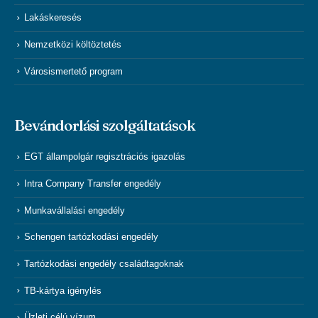
Lakáskeresés
Nemzetközi költöztetés
Városismertető program
Bevándorlási szolgáltatások
EGT állampolgár regisztrációs igazolás
Intra Company Transfer engedély
Munkavállalási engedély
Schengen tartózkodási engedély
Tartózkodási engedély családtagoknak
TB-kártya igénylés
Üzleti célú vízum