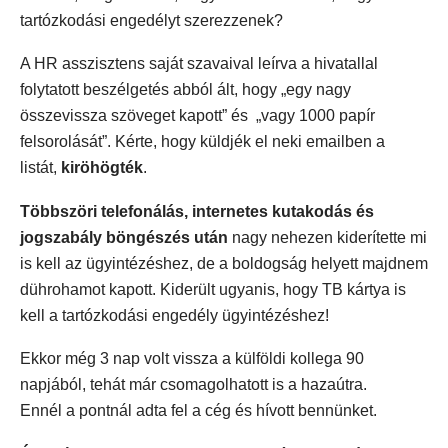
tartózkodási engedélyt szerezzenek?
A HR asszisztens saját szavaival leírva a hivatallal
folytatott beszélgetés abból ált, hogy „egy nagy
összevissza szöveget kapott” és „vagy 1000 papír
felsorolását”. Kérte, hogy küldjék el neki emailben a
listát,
kiröhögték
.
Többszöri telefonálás, internetes kutakodás és
jogszabály böngészés után
nagy nehezen kiderítette mi
is kell az ügyintézéshez, de a boldogság helyett majdnem
dührohamot kapott. Kiderült ugyanis, hogy TB kártya is
kell a tartózkodási engedély ügyintézéshez!
Ekkor még 3 nap volt vissza a külföldi kollega 90
napjából, tehát már csomagolhatott is a hazaútra.
Ennél a pontnál adta fel a cég és hívott bennünket.