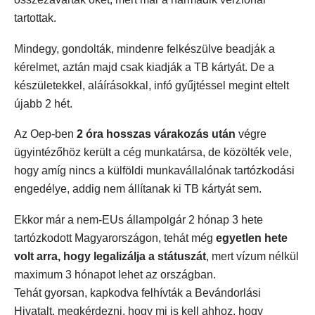
tartottak.
Mindegy, gondolták, mindenre felkészülve beadják a
kérelmet, aztán majd csak kiadják a TB kártyát. De a
készületekkel, aláírásokkal, infó gyűjtéssel megint eltelt
újabb 2 hét.
Az Oep-ben
2 óra hosszas várakozás után
végre
ügyintézőhöz került a cég munkatársa, de közölték vele,
hogy amíg nincs a külföldi munkavállalónak tartózkodási
engedélye, addig nem állítanak ki TB kártyát sem.
Ekkor már a nem-EUs állampolgár 2 hónap 3 hete
tartózkodott Magyarországon, tehát még
egyetlen hete
volt arra, hogy legalizálja a státuszát
, mert vízum nélkül
maximum 3 hónapot lehet az országban.
Tehát gyorsan, kapkodva felhívták a Bevándorlási
Hivatalt, megkérdezni, hogy mi is kell ahhoz, hogy