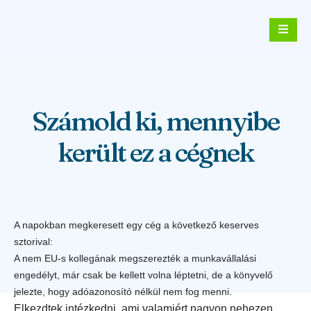
Számold ki, mennyibe
került ez a cégnek
A napokban megkeresett egy cég a következő keserves
sztorival:
A nem EU-s kollegának megszerezték a munkavállalási
engedélyt, már csak be kellett volna léptetni, de a könyvelő
jelezte, hogy adóazonosító nélkül nem fog menni.
Elkezdtek intézkedni, ami valamiért nagyon nehezen