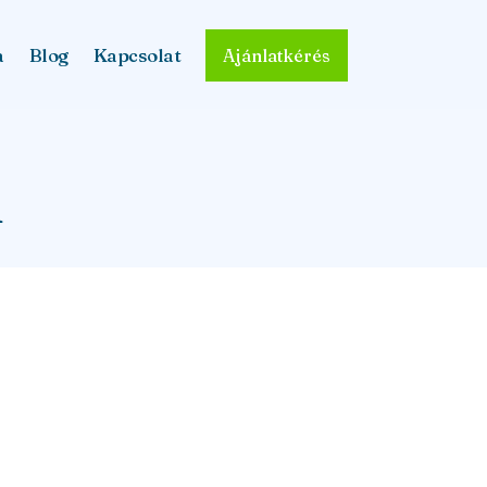
a
Blog
Kapcsolat
Ajánlatkérés
d