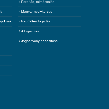
Fordítás, tolmácsolás
ly
Magyar nyelvkurzus
agoknak
Repülőtéri fogadás
A1 igazolás
Jogosítvány honosítása