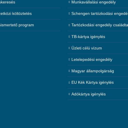
skeresés
Munkavállalási engedély
tközi költöztetés
Schengen tartózkodási engedé
ismertető program
Tartózkodási engedély családt
TB-kártya igénylés
Üzleti célú vízum
Letelepedési engedély
Magyar állampolgárság
EU Kék Kártya igénylés
Adókártya igénylés