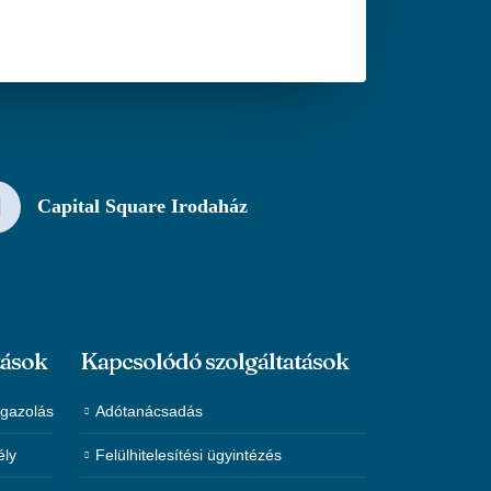
Capital Square Irodaház
tások
Kapcsolódó szolgáltatások
igazolás
Adótanácsadás
ély
Felülhitelesítési ügyintézés