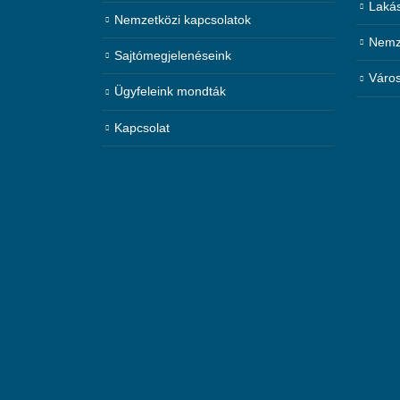
Laká
Nemzetközi kapcsolatok
Nemze
Sajtómegjelenéseink
Város
Ügyfeleink mondták
Kapcsolat