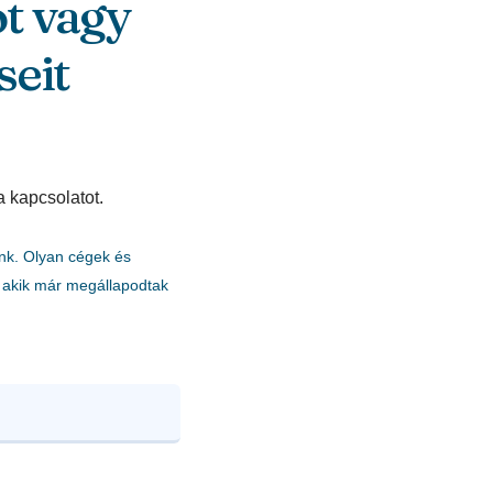
ot vagy
seit
a kapcsolatot.
nk. Olyan cégek és
akik már megállapodtak