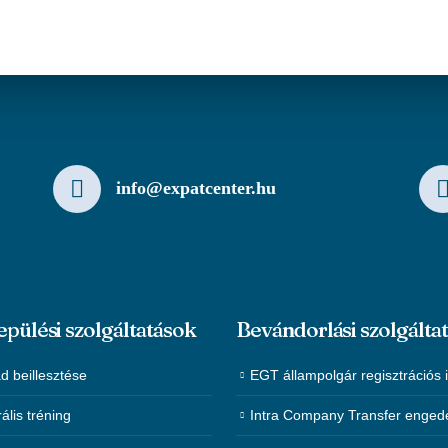
info@expatcenter.hu
epülési szolgáltatások
Bevándorlási szolgálta
d beillesztése
EGT állampolgár regisztrációs 
rális tréning
Intra Company Transfer enged