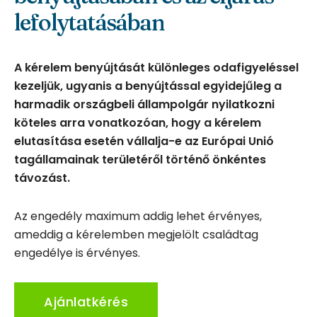
lefolytatásában
A kérelem benyújtását különleges odafigyeléssel
kezeljük, ugyanis a benyújtással egyidejűleg a
harmadik országbeli állampolgár nyilatkozni
köteles arra vonatkozóan, hogy a kérelem
elutasítása esetén vállalja-e az Európai Unió
tagállamainak területéről történő önkéntes
távozást.
Az engedély maximum addig lehet érvényes,
ameddig a kérelemben megjelölt családtag
engedélye is érvényes.
Ajánlatkérés