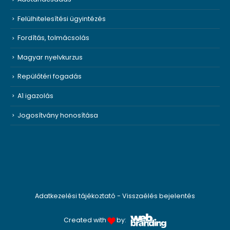
Felülhitelesítési ügyintézés
Fordítás, tolmácsolás
Magyar nyelvkurzus
Repülőtéri fogadás
A1 igazolás
Jogosítvány honosítása
Adatkezelési tájékoztató
-
Visszaélés bejelentés
Created with
by: