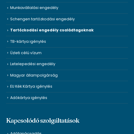
Munkavállalási engedély
Schengen tartózkodási engedély
Tartózkodási engedély családtagoknak
TB-kártya igénylés
Üzleti célú vízum
Letelepedési engedély
Magyar állampolgárság
EU Kék Kártya igénylés
Adókártya igénylés
Kapcsolódó szolgáltatások
Adótanácsadás