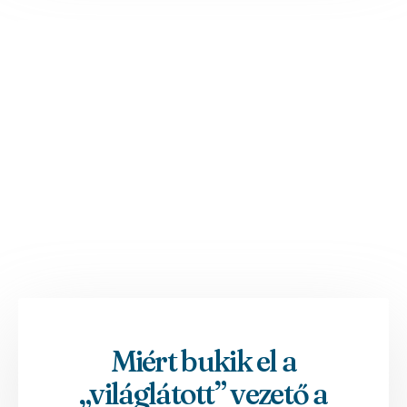
Miért bukik el a
„világlátott” vezető a