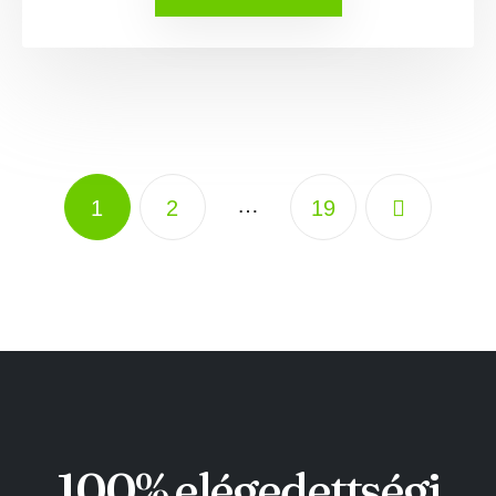
…
1
2
19
100% elégedettségi