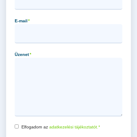
E-mail
*
Üzenet
*
Elfogadom az
adatkezelési tájékoztatót.
*
Consent
*