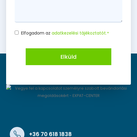
Elfogadom az
adatkezelési tájékoztatót.
*
Consent
*
Elküld
+36 70 618 1838