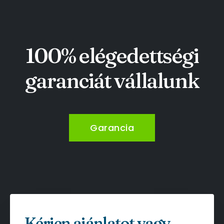
100% elégedettségi
garanciát vállalunk
Garancia
Kérjen ajánlatot vagy