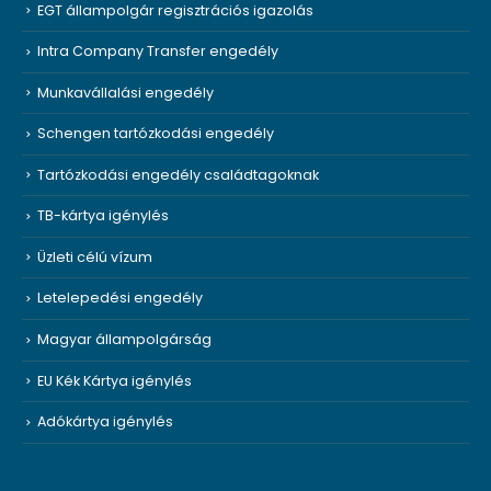
EGT állampolgár regisztrációs igazolás
Intra Company Transfer engedély
Munkavállalási engedély
Schengen tartózkodási engedély
Tartózkodási engedély családtagoknak
TB-kártya igénylés
Üzleti célú vízum
Letelepedési engedély
Magyar állampolgárság
EU Kék Kártya igénylés
Adókártya igénylés