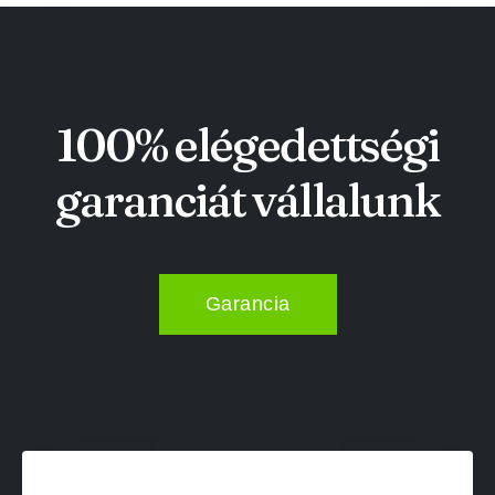
100% elégedettségi
garanciát vállalunk
Garancia