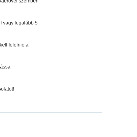
nkaerővel szemben
l vagy legalább 5
ll felelnie a
tással
olatot!