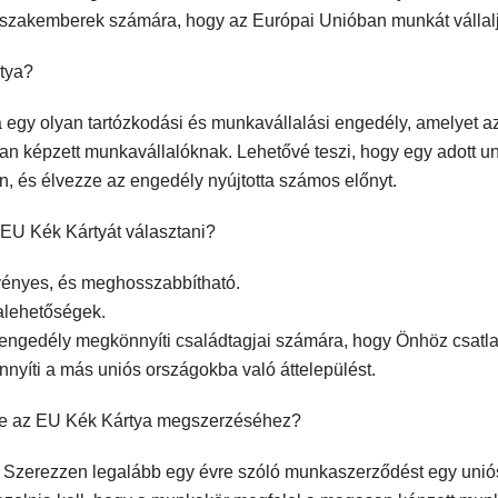
szakemberek számára, hogy az Európai Unióban munkát vállal
tya?
 egy olyan tartózkodási és munkavállalási engedély, amelyet a
an képzett munkavállalóknak. Lehetővé teszi, hogy egy adott u
n, és élvezze az engedély nyújtotta számos előnyt.
 EU Kék Kártyát választani?
rvényes, és meghosszabbítható.
lehetőségek.
 engedély megkönnyíti családtagjai számára, hogy Önhöz csatl
nnyíti a más uniós országokba való áttelepülést.
ge az EU Kék Kártya megszerzéséhez?
Szerezzen legalább egy évre szóló munkaszerződést egy uniós