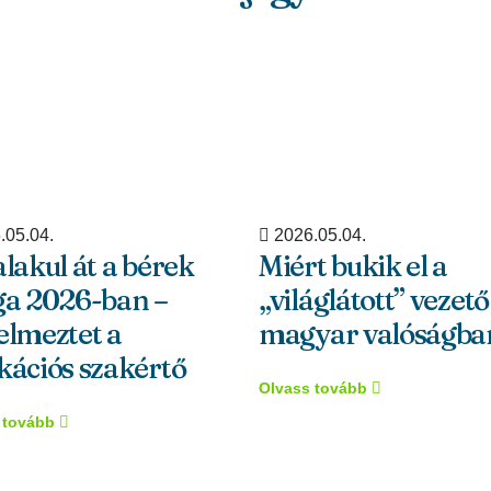
.05.04.
2026.05.04.
alakul át a bérek
Miért bukik el a
ga 2026-ban –
„világlátott” vezető
elmeztet a
magyar valóságba
kációs szakértő
Olvass tovább
 tovább