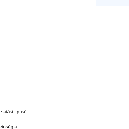
ztatási típusú
etőség a