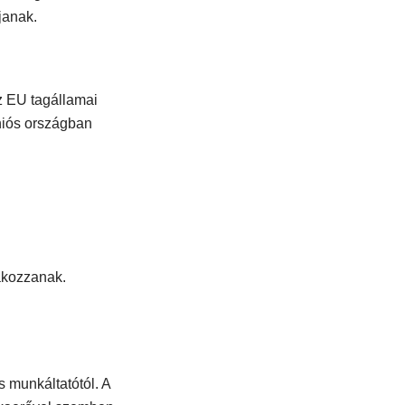
janak.
z EU tagállamai
niós országban
akozzanak.
 munkáltatótól. A