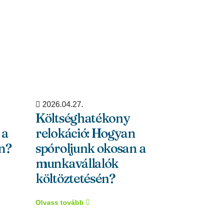
2026.04.27.
2024.09.05
Költséghatékony
Az EES 
 a
relokáció: Hogyan
bevezet
n?
spóroljunk okosan a
útlevél
munkavállalók
Schenge
költöztetésén?
Olvass tová
Olvass tovább