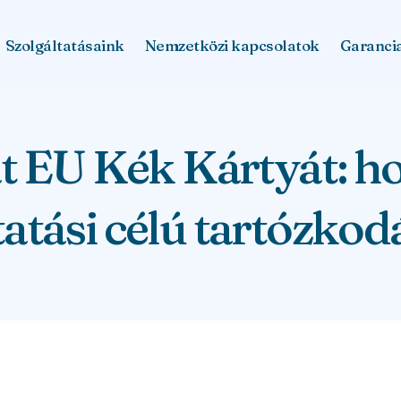
Szolgáltatásaink
Nemzetközi kapcsolatok
Garanci
 EU Kék Kártyát: ho
tatási célú tartózko