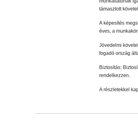
munkáltatónak ig
támasztott követ
A képesítés megs
éves, a munkakörh
Jövedelmi követe
fogadó ország ált
Biztosítás: Bizto
rendelkezzen.
A részletekkel kap