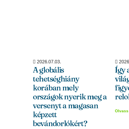
2026.07.03.
2026
A globális
Így 
tehetséghiány
vilá
korában mely
figy
országok nyerik meg a
relo
versenyt a magasan
Olvass
képzett
bevándorlókért?