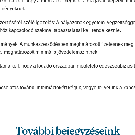
azolnia kell, hogy a munkakör megfelel a magasan képzett mu
elményeknek.
zerzéséről szóló igazolás: A pályázónak egyetemi végzettségge
öz kapcsolódó szakmai tapasztalattal kell rendelkeznie.
lmények: A munkaszerződésben meghatározott fizetésnek meg ke
al meghatározott minimális jövedelemszintnek.
sítania kell, hogy a fogadó országban megfelelő egészségbiztosí
csolatos további információkért kérjük, vegye fel velünk a kapcs
További bejegyzéseink