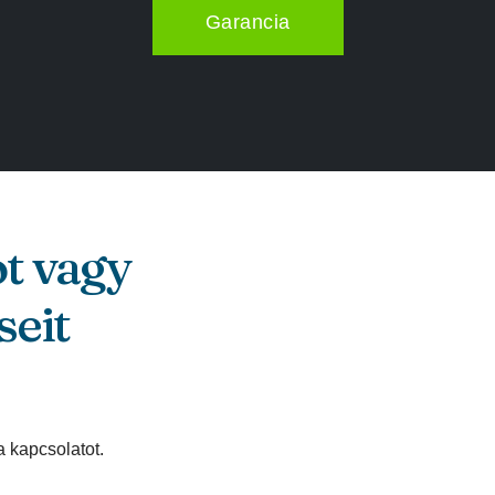
Garancia
ot vagy
seit
a kapcsolatot.