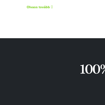
Olvass tovább
100%