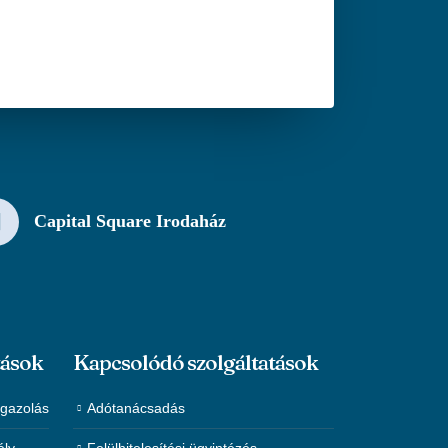
Capital Square Irodaház
tások
Kapcsolódó szolgáltatások
igazolás
Adótanácsadás
ély
Felülhitelesítési ügyintézés