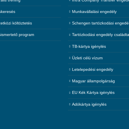
skeresés
Munkavállalási engedély
tközi költöztetés
Schengen tartózkodási engedé
ismertető program
Tartózkodási engedély családt
TB-kártya igénylés
Üzleti célú vízum
Letelepedési engedély
Magyar állampolgárság
EU Kék Kártya igénylés
Adókártya igénylés