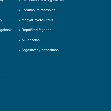
Fordítás, tolmácsolás
ly
Magyar nyelvkurzus
agoknak
Repülőtéri fogadás
A1 igazolás
Jogosítvány honosítása