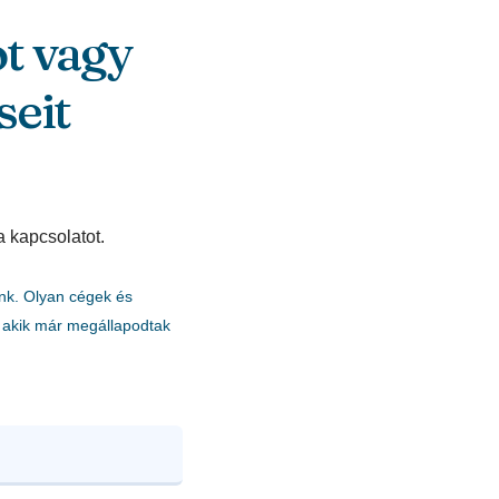
ot vagy
seit
a kapcsolatot.
nk. Olyan cégek és
akik már megállapodtak