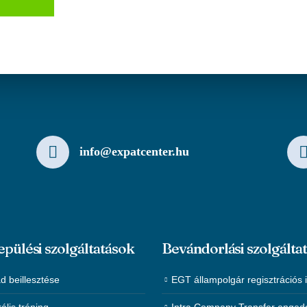
info@expatcenter.hu
epülési szolgáltatások
Bevándorlási szolgálta
d beillesztése
EGT állampolgár regisztrációs 
rális tréning
Intra Company Transfer enged