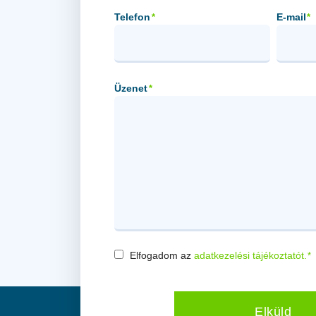
Telefon
E-mail
*
*
Üzenet
*
Elfogadom az
adatkezelési tájékoztatót.
*
Consent
*
Elküld