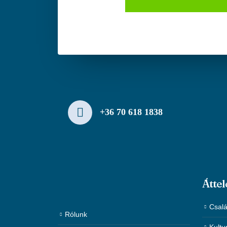
+36 70 618 1838
Áttel
Csalá
Rólunk
Kultu