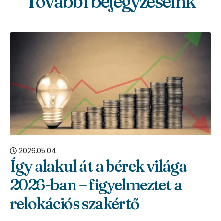
További bejegyzéseink
2026.05.04.
Így alakul át a bérek világa
2026-ban – figyelmeztet a
relokációs szakértő