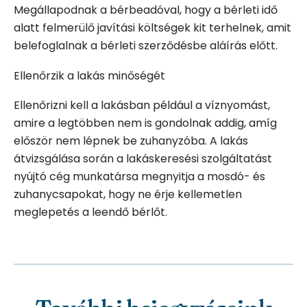
Megállapodnak a bérbeadóval, hogy a bérleti idő
alatt felmerülő javítási költségek kit terhelnek, amit
belefoglalnak a bérleti szerződésbe aláírás előtt.
Ellenőrzik a lakás minőségét
Ellenőrizni kell a lakásban például a víznyomást,
amire a legtöbben nem is gondolnak addig, amíg
először nem lépnek be zuhanyzóba. A lakás
átvizsgálása során a lakáskeresési szolgáltatást
nyújtó cég munkatársa megnyitja a mosdó- és
zuhanycsapokat, hogy ne érje kellemetlen
meglepetés a leendő bérlőt.