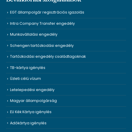
EGT állampolgár regisztrációs igazolás
Intra Company Transfer engedély
Munkavállalási engedély
Schengen tartózkodási engedély
Tartózkodási engedély családtagoknak
TB-kártya igénylés
Üzleti célú vízum
Letelepedési engedély
Magyar állampolgárság
EU Kék Kártya igénylés
Adókártya igénylés