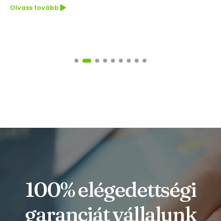
Olvass tovább
100% elégedettségi
garanciát vállalunk