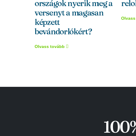
országok nyerik meg a
relo
versenyt a magasan
Olvass
képzett
bevándorlókért?
Olvass tovább
100%