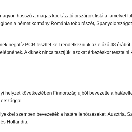
agyon hosszú a magas kockázatú országok listája, amelyet f
égiben a német kormány Románia több részét, Spanyolországot 
nek negatív PCR teszttel kell rendelkezniük az előző 48 órából, 
épnének. Akiknek nincs tesztjük, azokat érkezéskor tesztelni k
yi helyzet következtében Finnország újból bevezette a határell
 országgal.
yekkel szemben bevezették a határellenőrzéseket, Ausztria, Sz
és Hollandia.