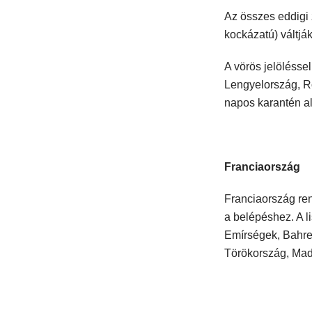
Az összes eddigi 
kockázatú) váltj
A vörös jelöléssel
Lengyelország, Ro
napos karantén al
Franciaország
Franciaország ren
a belépéshez. A l
Emírségek, Bahrein
Törökország, Mad