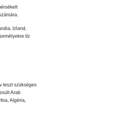
mérsékelt
 számára.
ndia, Izland,
zemélyekre tíz
v teszt szükséges
esült Arab
bia, Algéria,