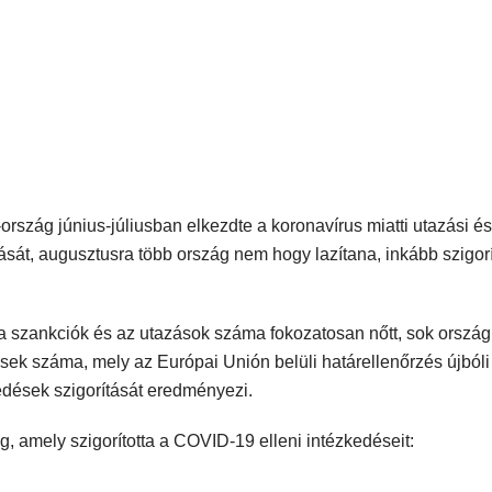
ország június-júliusban elkezdte a koronavírus miatti utazási é
tását, augusztusra több ország nem hogy lazítana, inkább szigor
a szankciók és az utazások száma fokozatosan nőtt, sok orszá
ek száma, mely az Európai Unión belüli határellenőrzés újbóli
edések szigorítását eredményezi.
, amely szigorította a COVID-19 elleni intézkedéseit: