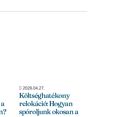
2026.04.27.
2024.09.05
Költséghatékony
Az EES 
 a
relokáció: Hogyan
bevezet
n?
spóroljunk okosan a
útlevél