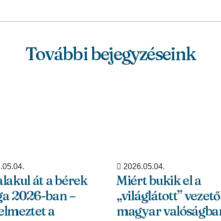
További bejegyzéseink
.05.04.
2026.05.04.
alakul át a bérek
Miért bukik el a
ga 2026-ban –
„világlátott” vezető
elmeztet a
magyar valóságba