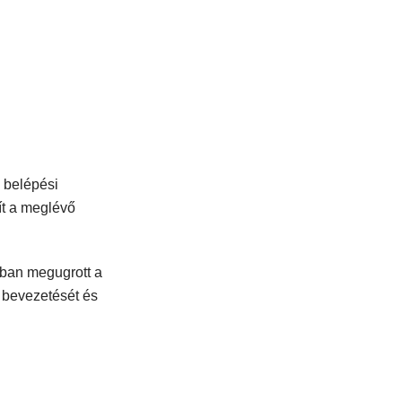
s belépési
ít a meglévő
gban megugrott a
 bevezetését és