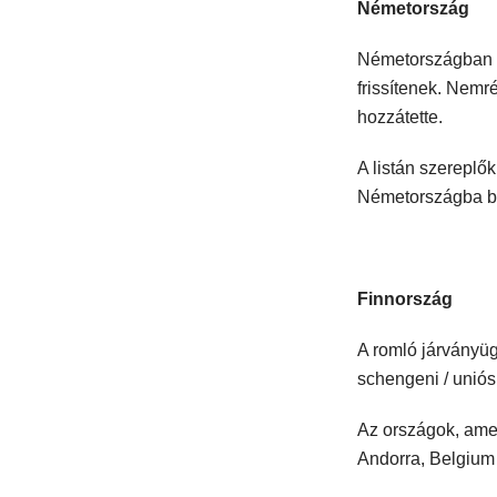
Németország
Németországban n
frissítenek. Nemr
hozzátette.
A listán szereplők
Németországba bel
Finnország
A romló járványüg
schengeni / uniós
Az országok, amel
Andorra, Belgium 