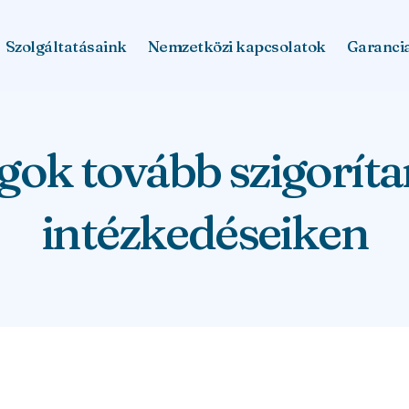
Szolgáltatásaink
Nemzetközi kapcsolatok
Garanci
gok tovább szigorít
intézkedéseiken