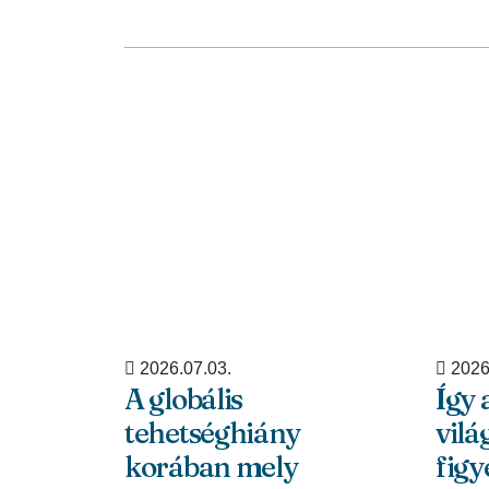
2026.07.03.
2026
A globális
Így 
tehetséghiány
vilá
korában mely
figy