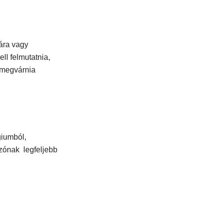
ára vagy
ll felmutatnia,
 megvárnia
giumból,
zónak legfeljebb