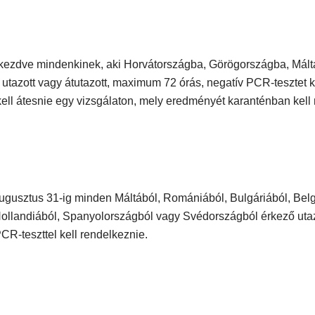
 kezdve mindenkinek, aki Horvátországba, Görögországba, Mált
tazott vagy átutazott, maximum 72 órás, negatív PCR-tesztet ke
ell átesnie egy vizsgálaton, mely eredményét karanténban kell
ugusztus 31-ig minden Máltából, Romániából, Bulgáriából, Bel
ollandiából, Spanyolországból vagy Svédországból érkező uta
CR-teszttel kell rendelkeznie.