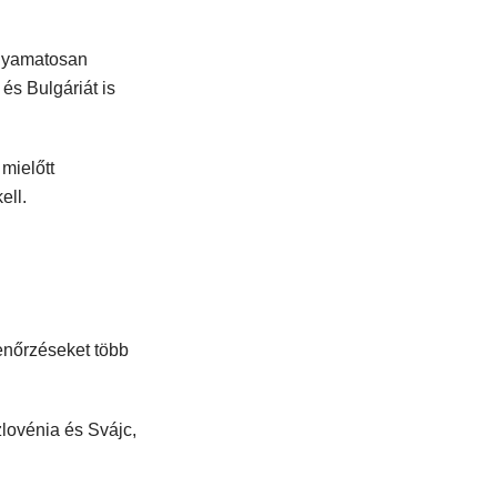
olyamatosan
és Bulgáriát is
mielőtt
ell.
enőrzéseket több
lovénia és Svájc,