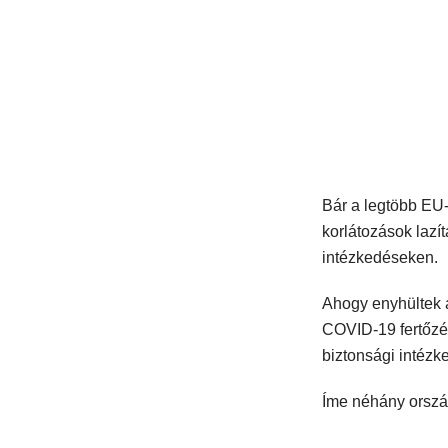
Bár a legtöbb EU-
korlátozások lazí
intézkedéseken.
Ahogy enyhültek 
COVID-19 fertőzés
biztonsági intézk
Íme néhány ország