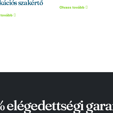
kációs szakértő
Olvass tovább
 tovább
 elégedettségi gara