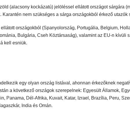
zöld (alacsony kockázatú) jelöléssel ellátott országot sárgára (
ák. Karantén nem szükséges a sárga országokból érkező utazók
 ellátott országokból (Spanyolország, Portugália, Belgium, Holla
mánia, Bulgária, Cseh Köztársaság), valamint az EU-n kívüli s
á kell esniük.
delkezik egy olyan ország listával, ahonnan érkezőknek negatí
istán a következő országok szerepelnek: Egyesült Államok, Egy
, Panama, Dél-Afrika, Kuvait, Katar, Izrael, Brazília, Peru, Szer
agaszkár, India és Omán.