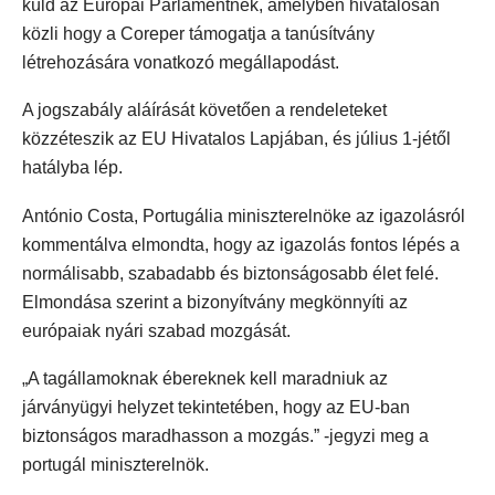
küld az Európai Parlamentnek, amelyben hivatalosan
közli hogy a Coreper támogatja a tanúsítvány
létrehozására vonatkozó megállapodást.
A jogszabály aláírását követően a rendeleteket
közzéteszik az EU Hivatalos Lapjában, és július 1-jétől
hatályba lép.
António Costa, Portugália miniszterelnöke az igazolásról
kommentálva elmondta, hogy az igazolás fontos lépés a
normálisabb, szabadabb és biztonságosabb élet felé.
Elmondása szerint a bizonyítvány megkönnyíti az
európaiak nyári szabad mozgását.
„A tagállamoknak ébereknek kell maradniuk az
járványügyi helyzet tekintetében, hogy az EU-ban
biztonságos maradhasson a mozgás.” -jegyzi meg a
portugál miniszterelnök.