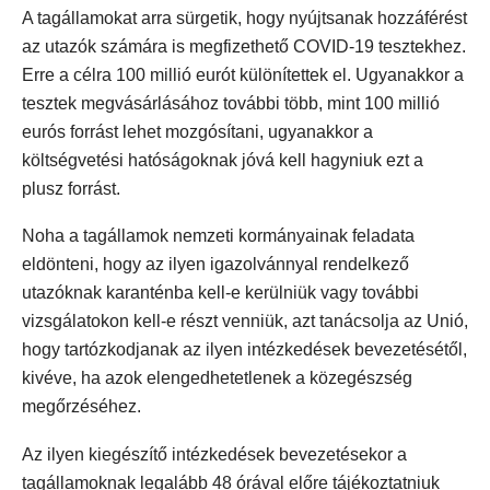
A tagállamokat arra sürgetik, hogy nyújtsanak hozzáférést
az utazók számára is megfizethető COVID-19 tesztekhez.
Erre a célra 100 millió eurót különítettek el. Ugyanakkor a
tesztek megvásárlásához további több, mint 100 millió
eurós forrást lehet mozgósítani, ugyanakkor a
költségvetési hatóságoknak jóvá kell hagyniuk ezt a
plusz forrást.
Noha a tagállamok nemzeti kormányainak feladata
eldönteni, hogy az ilyen igazolvánnyal rendelkező
utazóknak karanténba kell-e kerülniük vagy további
vizsgálatokon kell-e részt venniük, azt tanácsolja az Unió,
hogy tartózkodjanak az ilyen intézkedések bevezetésétől,
kivéve, ha azok elengedhetetlenek a közegészség
megőrzéséhez.
Az ilyen kiegészítő intézkedések bevezetésekor a
tagállamoknak legalább 48 órával előre tájékoztatniuk