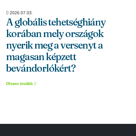
2026.07.03.
A globális tehetséghiány
korában mely országok
nyerik meg a versenyt a
magasan képzett
bevándorlókért?
Olvass tovább