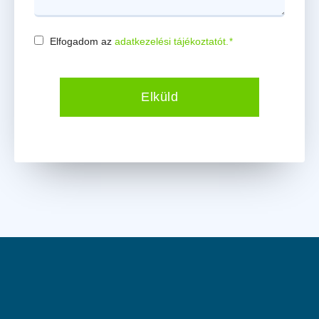
Elfogadom az
adatkezelési tájékoztatót.
*
Consent
*
Elküld