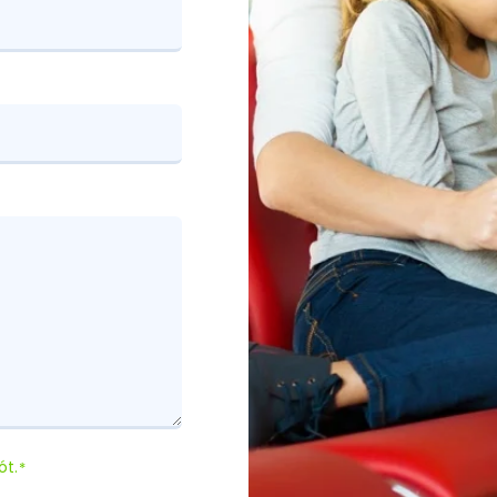
ót.
*