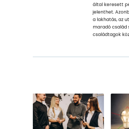
által keresett 
jelenthet. Azon
a lakhatás, az u
maradó család s
családtagok köz