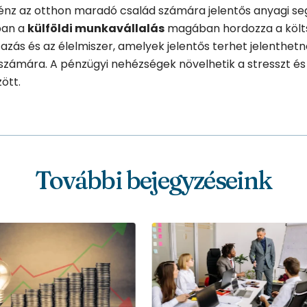
pénz az otthon maradó család számára jelentős anyagi se
ban a
külföldi munkavállalás
magában hordozza a költs
tazás és az élelmiszer, amelyek jelentős terhet jelenthetn
zámára. A pénzügyi nehézségek növelhetik a stresszt és
ött.
További bejegyzéseink
2026.04.27.
Költséghatékony
relokáció: Hogyan
spóroljunk okosan