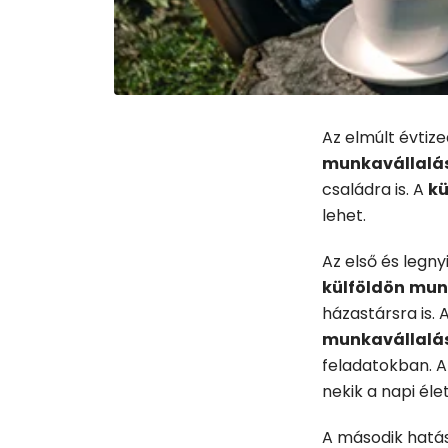
Az elmúlt évtiz
munkavállalá
családra is. A
kü
lehet.
Az első és legn
külföldön
munk
házastársra is.
munkavállalá
feladatokban. A
nekik a napi éle
A második hatás