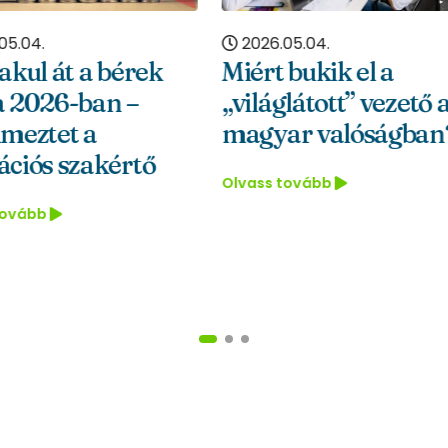
munkavállalók
6.05.04.
költöztetésén?
t bukik el a
áglátott” vezető a
Olvass tovább
yar valóságban?
s tovább