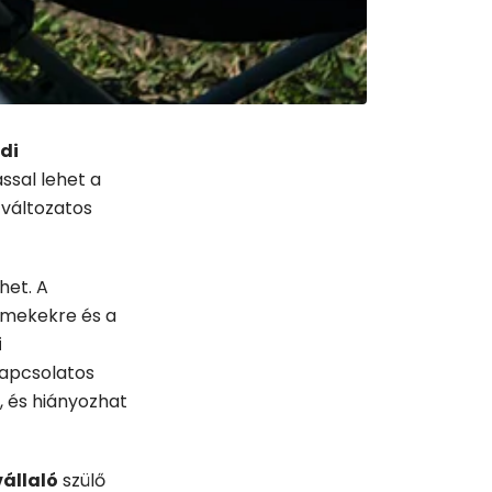
ldi
ssal lehet a
 változatos
het. A
ermekekre és a
i
kapcsolatos
, és hiányozhat
állaló
szülő