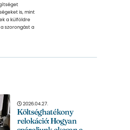
gítséget
égeket is, mint
ek a külföldre
 a szorongást a
 a