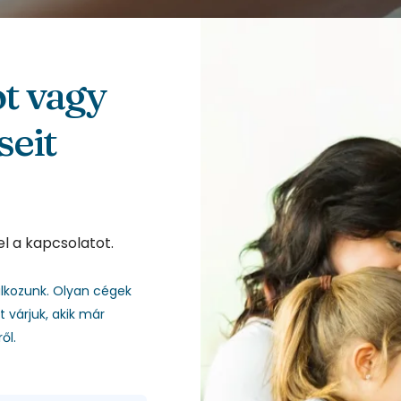
ot vagy
seit
el a kapcsolatot.
lkozunk. Olyan cégek
várjuk, akik már
ől.