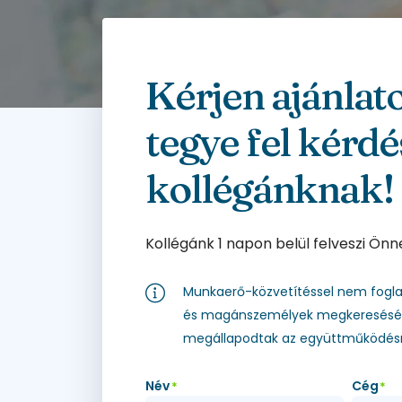
Kérjen ajánlat
tegye fel kérdé
kollégánknak!
Kollégánk 1 napon belül felveszi Önn
Munkaerő-közvetítéssel nem fogla
és magánszemélyek megkeresését 
megállapodtak az együttműködésr
Név
Cég
*
*