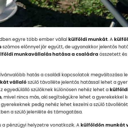
edben egyre több ember vállal
külföldi munkát
. A
külfö
s
számos előnnyel jár együtt, de ugyanakkor jelentős hatá
lföldi munkavállalás hatása a családra
összetett és
yilvánvalóbb hatás a családi kapcsolatok megváltozása le
át vállaló
szülő távolléte jelentős hatással lehet a gy
 Az egyedülálló szülőknek különösen nehéz lehet a
külföld
s
, mivel nincs más, aki segítségükre lehet a gyerekekkel 
 gyerekeknek pedig nehéz lehet kezelni a szülő távollétét
tben a szülő jelenléte és támogatása.
 a pénzügyi helyzetre vonatkozik. A
külföldön
munkát v