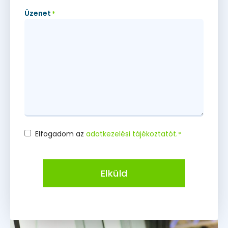
Üzenet
*
Elfogadom az
adatkezelési tájékoztatót.
*
Consent
*
Elküld