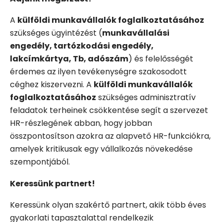
A
külföldi munkavállalók foglalkoztatásához
szükséges ügyintézést (
munkavállalási
engedély, tartózkodási engedély,
lakcímkártya, Tb, adószám
) és felelősségét
érdemes az ilyen tevékenységre szakosodott
céghez kiszervezni. A
külföldi munkavállalók
foglalkoztatásához
szükséges adminisztratív
feladatok terheinek csökkentése segít a szervezet
HR-részlegének abban, hogy jobban
összpontosítson azokra az alapvető HR-funkciókra,
amelyek kritikusak egy vállalkozás növekedése
szempontjából.
Keressünk partnert!
Keressünk olyan szakértő partnert, akik több éves
gyakorlati tapasztalattal rendelkezik