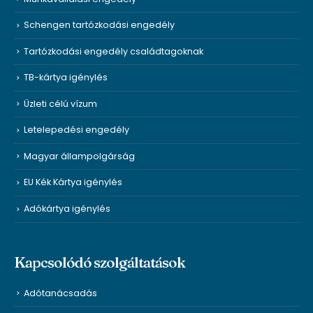
Schengen tartózkodási engedély
Tartózkodási engedély családtagoknak
TB-kártya igénylés
Üzleti célú vízum
Letelepedési engedély
Magyar állampolgárság
EU Kék Kártya igénylés
Adókártya igénylés
Kapcsolódó szolgáltatások
Adótanácsadás