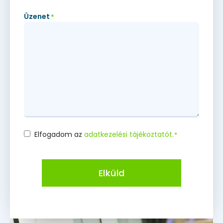
Üzenet
*
Elfogadom az
adatkezelési tájékoztatót.
*
Consent
*
Elküld