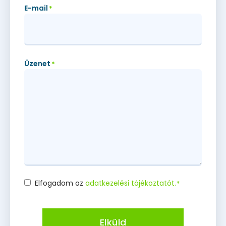
E-mail
*
Üzenet
*
Elfogadom az
adatkezelési tájékoztatót.
*
Consent
*
Elküld