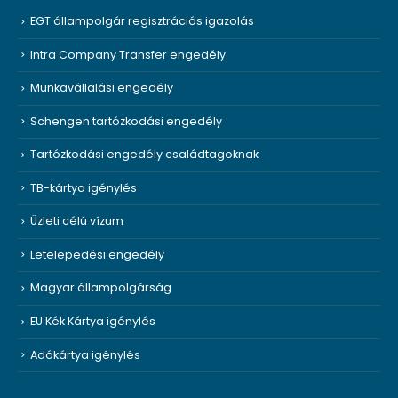
EGT állampolgár regisztrációs igazolás
Intra Company Transfer engedély
Munkavállalási engedély
Schengen tartózkodási engedély
Tartózkodási engedély családtagoknak
TB-kártya igénylés
Üzleti célú vízum
Letelepedési engedély
Magyar állampolgárság
EU Kék Kártya igénylés
Adókártya igénylés