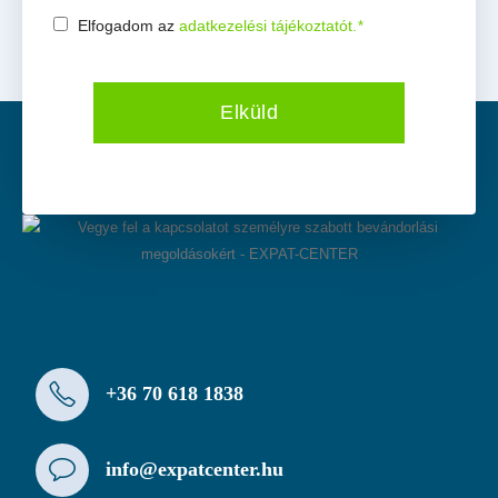
Elfogadom az
adatkezelési tájékoztatót.
*
Consent
*
Elküld
+36 70 618 1838
info@expatcenter.hu