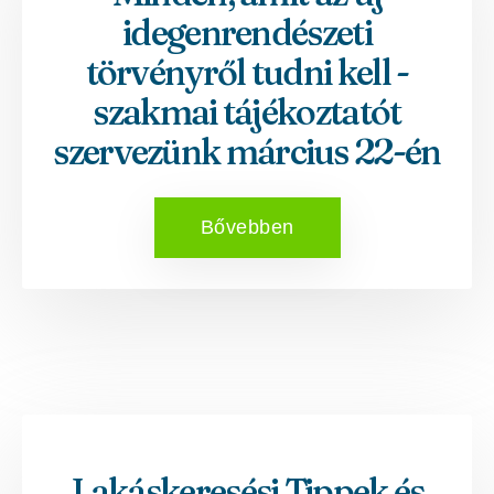
idegenrendészeti
törvényről tudni kell -
szakmai tájékoztatót
szervezünk március 22-én
Bővebben
Lakáskeresési Tippek és