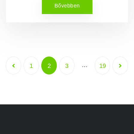
Bővebben
…
1
2
3
19