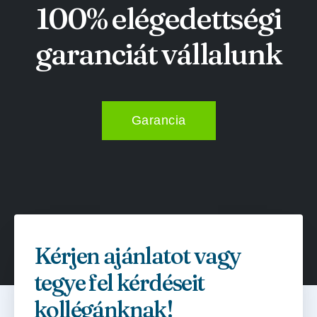
100% elégedettségi
garanciát vállalunk
Garancia
Kérjen ajánlatot vagy
tegye fel kérdéseit
kollégánknak!