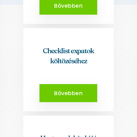
Bővebben
Checklist expatok
költözéséhez
Bővebben