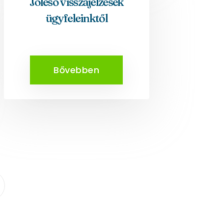
Jóleső visszajelzések
ügyfeleinktől
Bővebben