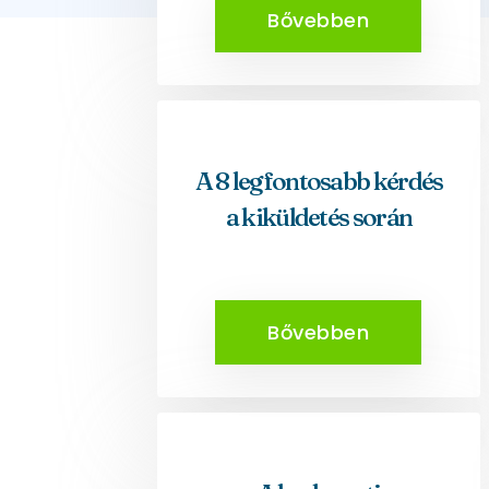
Bővebben
A 8 legfontosabb kérdés
a kiküldetés során
Bővebben