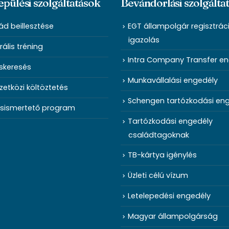
epülési szolgáltatások
Bevándorlási szolgálta
ád beillesztése
EGT állampolgár regisztrác
igazolás
rális tréning
Intra Company Transfer e
skeresés
Munkavállalási engedély
etközi költöztetés
Schengen tartózkodási en
sismertető program
Tartózkodási engedély
családtagoknak
TB-kártya igénylés
Üzleti célú vízum
Letelepedési engedély
Magyar állampolgárság