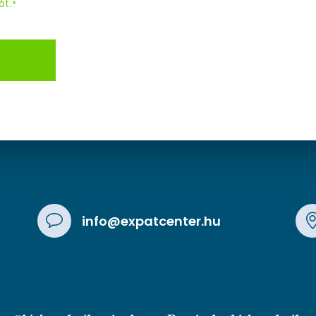
ót.
*
info@expatcenter.hu