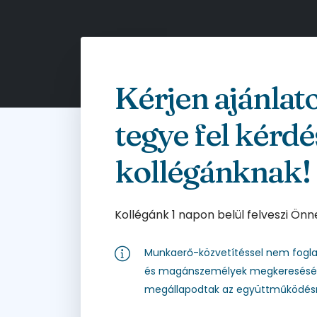
Kérjen ajánlat
tegye fel kérdé
kollégánknak!
Kollégánk 1 napon belül felveszi Önn
Munkaerő-közvetítéssel nem fogla
és magánszemélyek megkeresését 
megállapodtak az együttműködésr