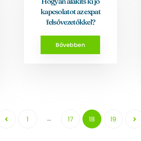
Hogyan alakíts ki jó
kapcsolatot az expat
felsővezetőkkel?
Bővebben
…
1
17
18
19