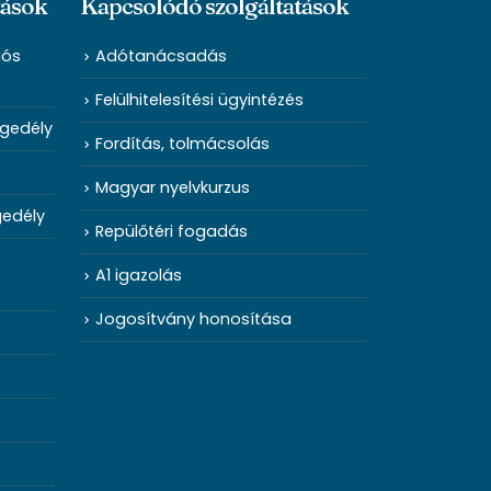
tások
Kapcsolódó szolgáltatások
iós
Adótanácsadás
Felülhitelesítési ügyintézés
ngedély
Fordítás, tolmácsolás
Magyar nyelvkurzus
gedély
Repülőtéri fogadás
A1 igazolás
Jogosítvány honosítása