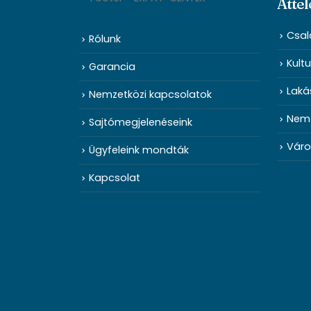
Áttel
Csal
Rólunk
Kultu
Garancia
Laká
Nemzetközi kapcsolatok
Nemz
Sajtómegjelenéseink
Váro
Ügyfeleink mondták
Kapcsolat