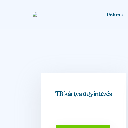
Rólunk
TB kártya ügyintézés