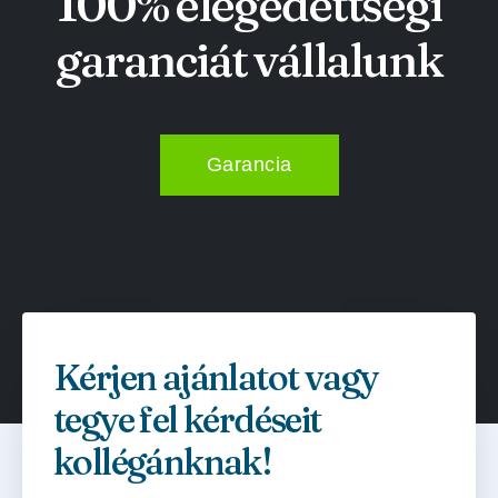
100% elégedettségi
garanciát vállalunk
Garancia
Kérjen ajánlatot vagy
tegye fel kérdéseit
kollégánknak!