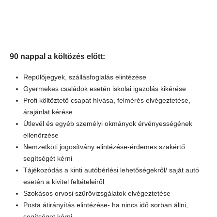
90 nappal a költözés előtt:
Repülőjegyek, szállásfoglalás elintézése
Gyermekes családok esetén iskolai igazolás kikérése
Profi költöztető csapat hívása, felmérés elvégeztetése,
árajánlat kérése
Útlevél és egyéb személyi okmányok érvényességének
ellenőrzése
Nemzetköti jogosítvány elintézése-érdemes szakértő
segítségét kérni
Tájékozódás a kinti autóbérlési lehetőségekről/ saját autó
esetén a kivitel feltételeiről
Szokásos orvosi szűrővizsgálatok elvégeztetése
Posta átirányítás elintézése- ha nincs idő sorban állni,
segítséget kérni.