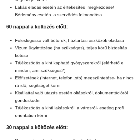
Lakás eladás esetén az értékesítés megkezdése/
Bérlemény esetén a szerződés felmondása
60 nappal a költözés előtt:
Feleslegessé vált bútorok, háztartási eszközök eladása
Vízum ügyintézése (ha szükséges), teljes körű biztosítás
kötése
Tájékozódás a kint kapható gyógyszerekről (elérhető e
minden, ami szükséges?)
Előfizetések (internet, telefon..stb) megszüntetése- ha nincs
rá idő, segítséget kérni
Kisállattal való utazás esetén oltásokról, dokumentációról
gondoskodni
Tájékozódás a kinti lakásokról, a városról- esetleg profi
orientation kérni
30 nappal a költözés előtt: