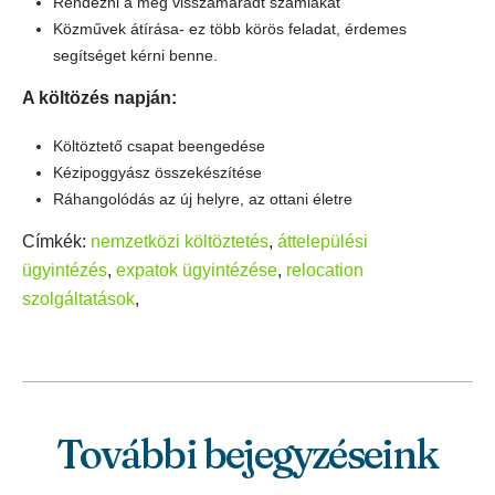
Rendezni a még visszamaradt számlákat
Közművek átírása- ez több körös feladat, érdemes
segítséget kérni benne.
A költözés napján:
Költöztető csapat beengedése
Kézipoggyász összekészítése
Ráhangolódás az új helyre, az ottani életre
Címkék:
nemzetközi költöztetés
,
áttelepülési
ügyintézés
,
expatok ügyintézése
,
relocation
szolgáltatások
,
További bejegyzéseink