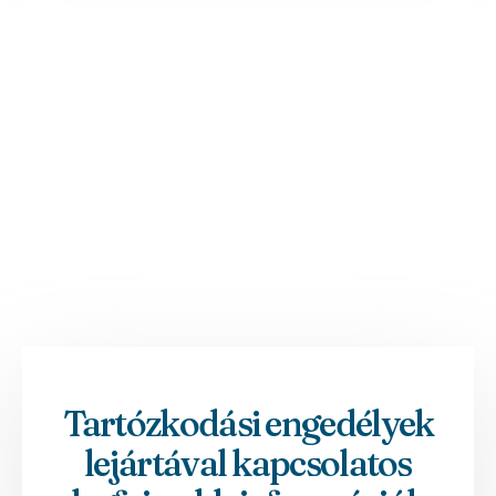
Tartózkodási engedélyek
lejártával kapcsolatos