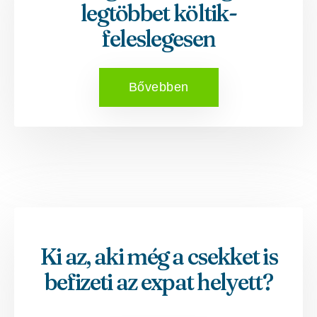
legtöbbet költik-
feleslegesen
Bővebben
Ki az, aki még a csekket is
befizeti az expat helyett?