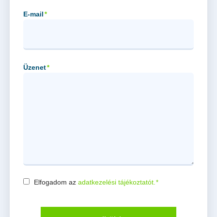
E-mail
*
Üzenet
*
Elfogadom az
adatkezelési tájékoztatót.
*
Consent
*