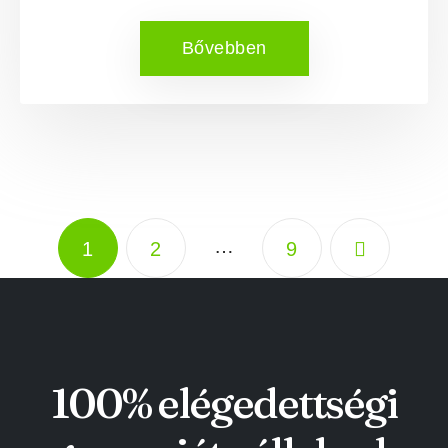
Bővebben
…
1
2
9
100% elégedettségi