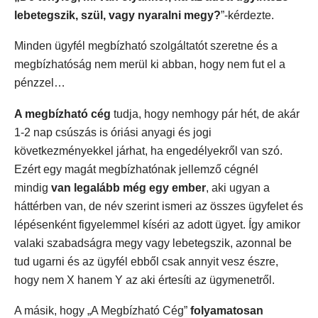
lebetegszik, szül, vagy nyaralni megy?
”-kérdezte.
Minden ügyfél megbízható szolgáltatót szeretne és a
megbízhatóság nem merül ki abban, hogy nem fut el a
pénzzel…
A megbízható cég
tudja, hogy nemhogy pár hét, de akár
1-2 nap csúszás is óriási anyagi és jogi
következményekkel járhat, ha engedélyekről van szó.
Ezért egy magát megbízhatónak jellemző cégnél
mindig
van legalább még egy ember
, aki ugyan a
háttérben van, de név szerint ismeri az összes ügyfelet és
lépésenként figyelemmel kíséri az adott ügyet. Így amikor
valaki szabadságra megy vagy lebetegszik, azonnal be
tud ugarni és az ügyfél ebből csak annyit vesz észre,
hogy nem X hanem Y az aki értesíti az ügymenetről.
A másik, hogy „A Megbízható Cég”
folyamatosan