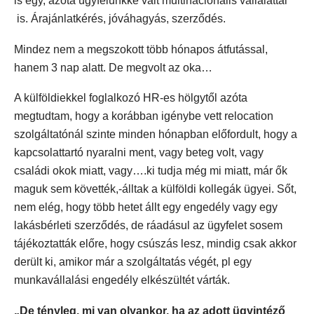
is egy, azóta ügyfelünkké vált multinacionális vállalattal
is. Árajánlatkérés, jóváhagyás, szerződés.
Mindez nem a megszokott több hónapos átfutással,
hanem 3 nap alatt. De megvolt az oka…
A külföldiekkel foglalkozó HR-es hölgytől azóta
megtudtam, hogy a korábban igénybe vett relocation
szolgáltatónál szinte minden hónapban előfordult, hogy a
kapcsolattartó nyaralni ment, vagy beteg volt, vagy
családi okok miatt, vagy….ki tudja még mi miatt, már ők
maguk sem követték,-álltak a külföldi kollegák ügyei. Sőt,
nem elég, hogy több hetet állt egy engedély vagy egy
lakásbérleti szerződés, de ráadásul az ügyfelet sosem
tájékoztatták előre, hogy csúszás lesz, mindig csak akkor
derült ki, amikor már a szolgáltatás végét, pl egy
munkavállalási engedély elkészültét várták.
„De tényleg, mi van olyankor, ha az adott ügyintéző