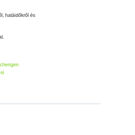
l, hatáidőkről és
t.
chengen
ési