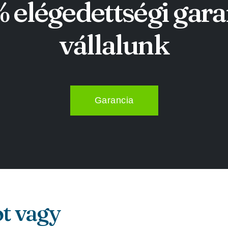
 elégedettségi gara
vállalunk
Garancia
ot vagy