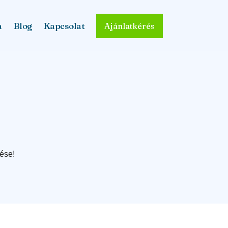
a
Blog
Kapcsolat
Ajánlatkérés
ése!