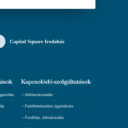
Capital Square Irodaház
tások
Kapcsolódó szolgáltatások
igazolás
Adótanácsadás
ély
Felülhitelesítési ügyintézés
Fordítás, tolmácsolás