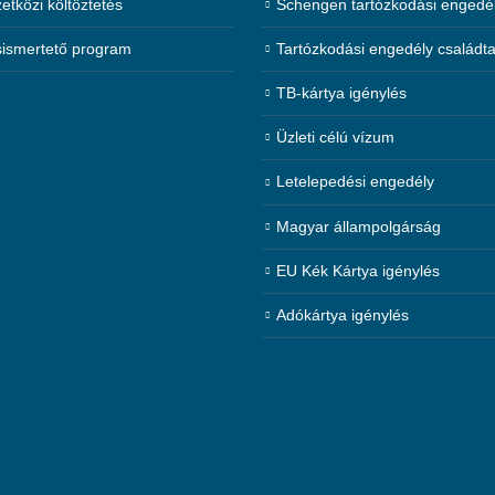
tközi költöztetés
Schengen tartózkodási engedé
ismertető program
Tartózkodási engedély családt
TB-kártya igénylés
Üzleti célú vízum
Letelepedési engedély
Magyar állampolgárság
EU Kék Kártya igénylés
Adókártya igénylés