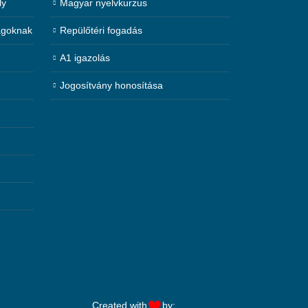
ly
Magyar nyelvkurzus
agoknak
Repülőtéri fogadás
A1 igazolás
Jogosítvány honosítása
Created with
by: