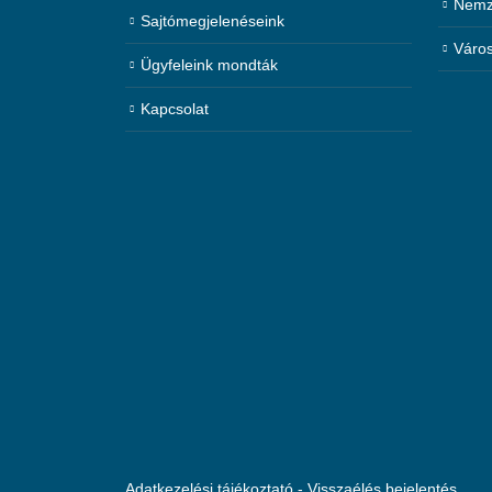
Nemze
Sajtómegjelenéseink
Város
Ügyfeleink mondták
Kapcsolat
Adatkezelési tájékoztató
-
Visszaélés bejelentés