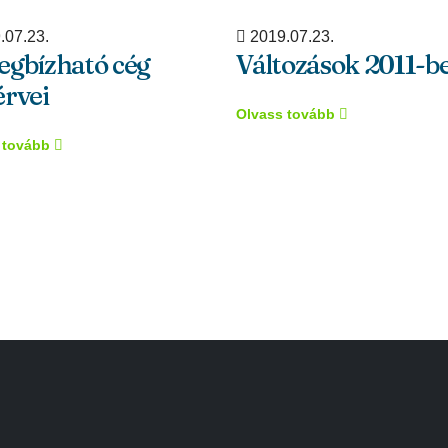
.07.23.
2019.07.23.
egbízható cég
Változások 2011-b
rvei
Olvass tovább
 tovább