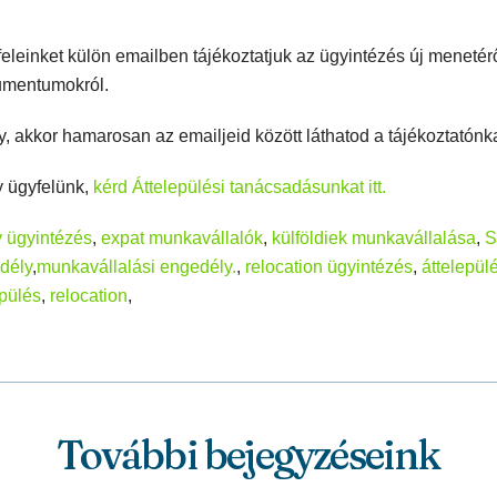
leinket külön emailben tájékoztatjuk az ügyintézés új menetérő
umentumokról.
, akkor hamarosan az emailjeid között láthatod a tájékoztatónka
 ügyfelünk,
kérd Áttelepülési tanácsadásunkat itt.
 ügyintézés
,
expat munkavállalók
,
külföldiek munkavállalása
,
S
dély
,
munkavállalási engedély.
,
relocation ügyintézés
,
áttelepül
epülés
,
relocation
,
További bejegyzéseink