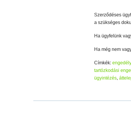
Szerződéses ügyfe
a szükséges dok
Ha ügyfelünk vagy
Ha még nem vagy
Címkék:
engedély
tartózkodási enge
ügyintézés
,
áttel