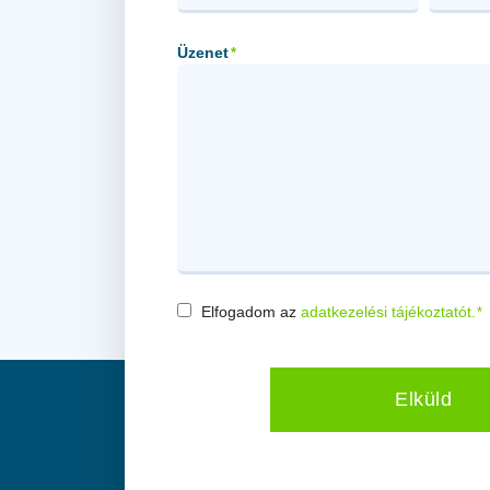
Üzenet
*
Elfogadom az
adatkezelési tájékoztatót.
*
Consent
*
Elküld