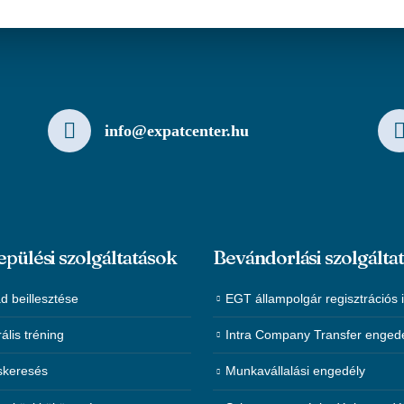
info@expatcenter.hu
epülési szolgáltatások
Bevándorlási szolgálta
d beillesztése
EGT állampolgár regisztrációs 
rális tréning
Intra Company Transfer enged
skeresés
Munkavállalási engedély