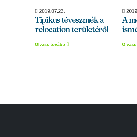
2019.07.23.
2019
Tipikus téveszmék a
A m
relocation területéről
ismé
Olvass tovább
Olvass