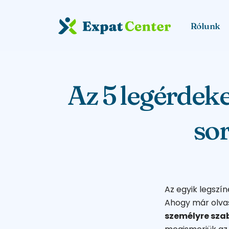
Rólunk
Az 5 legérdeke
sor
Az egyik legszí
Ahogy már olva
személyre sza