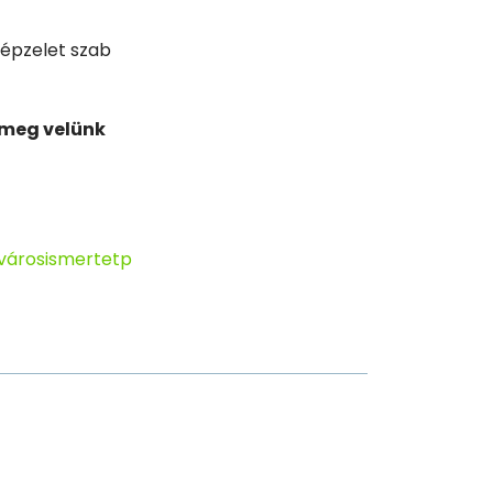
képzelet szab
 meg velünk
városismertetp