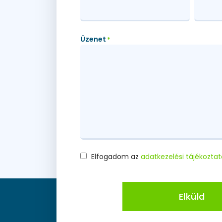
Üzenet
*
Elfogadom az
adatkezelési tájékoztat
Consent
*
Elküld