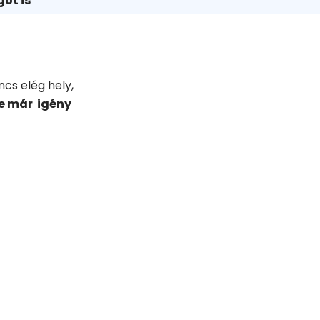
ot is
ncs elég hely,
e már igény