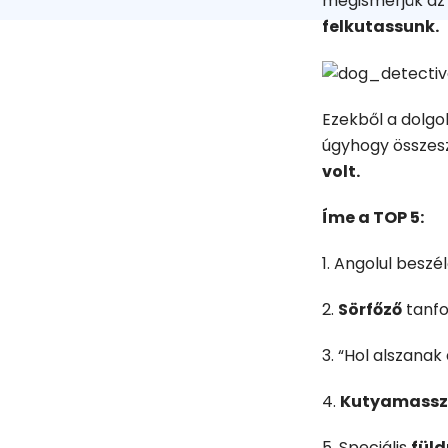
megismerjük az
felkutassunk.
Ezekből a dolgok
úgyhogy összes
volt.
Íme a TOP 5:
1. Angolul beszé
2.
Sörfőző
tanfo
3. “Hol alszanak
4.
Kutyamassz
5. Speciális
fül