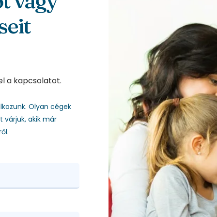
ot vagy
seit
el a kapcsolatot.
lkozunk. Olyan cégek
várjuk, akik már
ől.