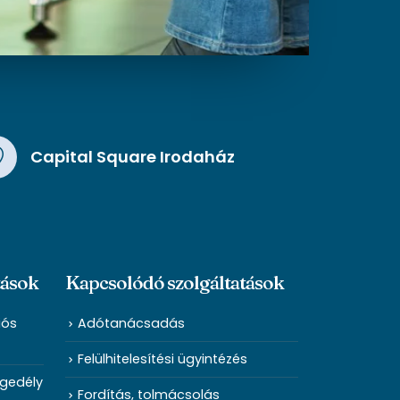
Capital Square Irodaház
tások
Kapcsolódó szolgáltatások
iós
Adótanácsadás
Felülhitelesítési ügyintézés
ngedély
Fordítás, tolmácsolás