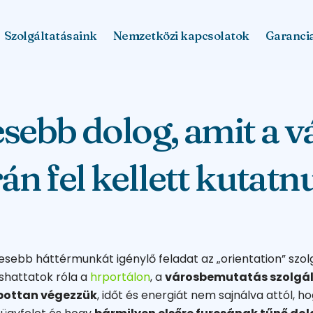
Szolgáltatásaink
Nemzetközi kapcsolatok
Garanci
sebb dolog, amit a 
án fel kellett kutat
nesebb háttérmunkát igénylő feladat az „orientation” szol
shattatok róla a
hrportálon
, a
városbemutatás szolgá
bottan végezzük
, időt és energiát nem sajnálva attól, h