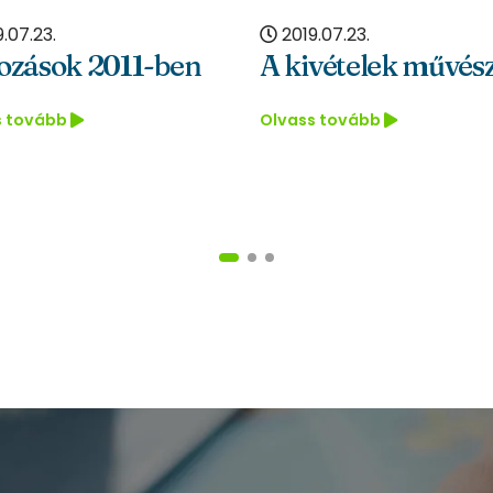
2019.07.23.
 2011-ben
A kivételek művészete
A
Olvass tovább
e
O