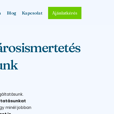
a
Blog
Kapcsolat
Ajánlatkérés
városismertetés
nunk
gáltatásunk.
ltatásunkat
ogy minél jobban