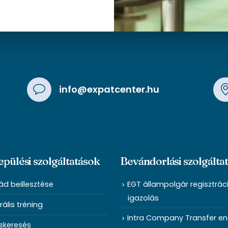
info@expatcenter.hu
epülési szolgáltatások
Bevándorlási szolgálta
ád beillesztése
EGT állampolgár regisztrác
igazolás
rális tréning
Intra Company Transfer e
skeresés