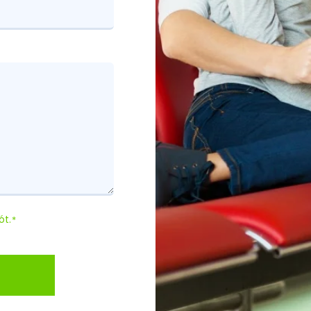
ót.
*