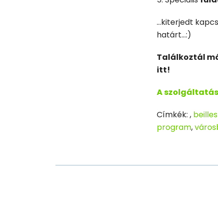
…kiterjedt kapc
határt…:)
Találkoztál má
itt!
A szolgáltatásu
Címkék: ,
beille
program
,
város