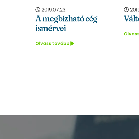
2019.07.23.
2019.07.23.
A megbízható cég
Változások
ismérvei
Olvass tovább
Olvass tovább