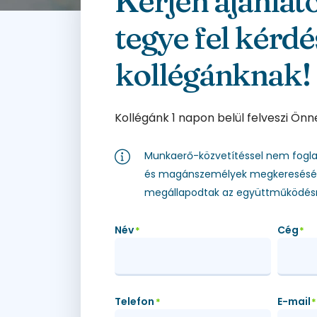
Kérjen ajánlat
tegye fel kérdé
kollégánknak!
Kollégánk 1 napon belül felveszi Önn
Munkaerő-közvetítéssel nem fogla
és magánszemélyek megkeresését 
megállapodtak az együttműködésr
Név
Cég
*
*
Telefon
E-mail
*
*