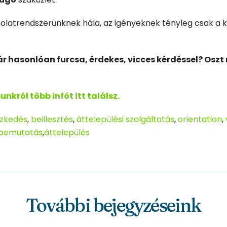
solatrendszerünknek hála, az igényeknek tényleg csak a 
r hasonlóan furcsa, érdekes, vicces kérdéssel? Oszt
nkról több infót itt találsz.
szkedés
,
beillesztés
,
áttelepülési szolgáltatás
,
orientation
,
bemutatás
,
áttelepülés
További bejegyzéseink