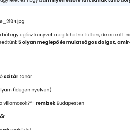
 ügyfelet és hogy
bármilyen elsőre furcsának tűnő dolg
ból egy egész könyvet meg lehetne tölteni, de erre itt ni
zedtünk
5 olyan meglepő és mulatságos dolgot, amir
lő
szitár
tanár
lyam (idegen nyelven)
 a villamosok?”-
remizek
Budapesten
őr
dugó
szaküzlet