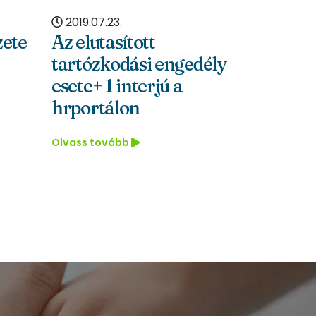
2019.07.23.
2019.07.23.
z elutasított
3 dolog, amire 
tartózkodási engedély
a legtöbbet költ
sete+ 1 interjú a
feleslegesen
hrportálon
Olvass tovább
lvass tovább