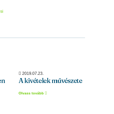
si
2019.07.23.
2019.07.23
en
A kivételek művészete
Az eluta
tartózk
Olvass tovább
esete+ 1
hrportá