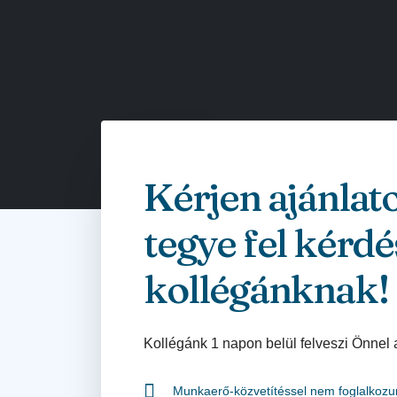
Kérjen ajánlat
tegye fel kérdé
kollégánknak!
Kollégánk 1 napon belül felveszi Önnel 
Munkaerő-közvetítéssel nem foglalkozu