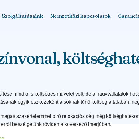
Szolgáltatásaink
Nemzetközi kapcsolatok
Garanci
zínvonal, költségha
pítése mindig is költséges művelet volt, de a nagyvállalatok hos
tásának egyik eszközeként a soknak tűnő költség általában meg
y magas szakértelemmel bíró relokációs cég még költséghatékon
– erről beszélgetünk röviden a következő interjúban.
ide