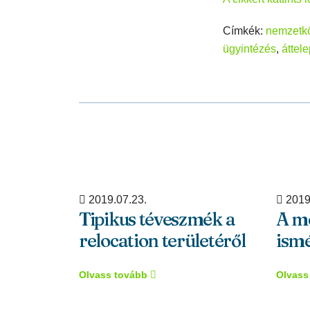
Címkék:
nemzetkö
ügyintézés
,
áttel
2019.07.23.
2019
Tipikus téveszmék a
A m
relocation területéről
ismé
Olvass tovább
Olvass