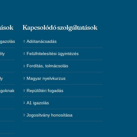
tások
Kapcsolódó szolgáltatások
igazolás
Adótanácsadás
ély
Felülhitelesítési ügyintézés
Fordítás, tolmácsolás
ly
Magyar nyelvkurzus
agoknak
Repülőtéri fogadás
A1 igazolás
Jogosítvány honosítása