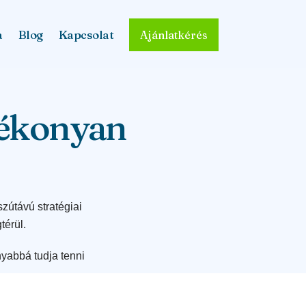
a
Blog
Kapcsolat
Ajánlatkérés
tékonyan
szútávú stratégiai
térül.
yabbá tudja tenni