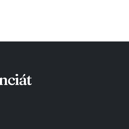
Olvass tová
nciát