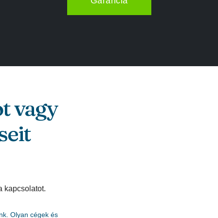
Garancia
ot vagy
seit
a kapcsolatot.
nk. Olyan cégek és