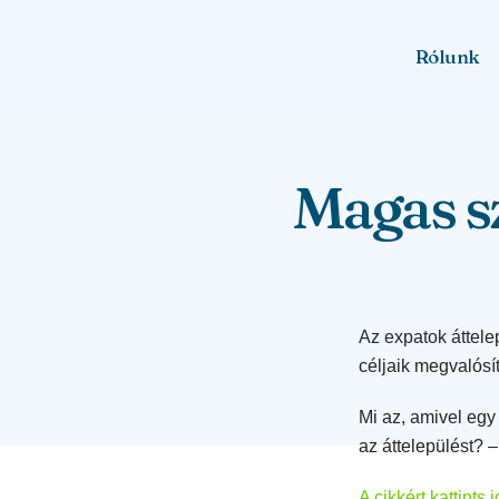
Rólunk
Magas s
Az expatok áttele
céljaik megvalósí
Mi az, amivel eg
az áttelepülést? 
A cikkért kattints 