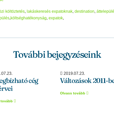
zi költöztetés
,
lakáskeresés expatoknak
,
destination
,
áttelepülé
epülés
,
költséghatékonyság
,
expatok
,
További bejegyzéseink
.07.23.
2019.07.23.
egbízható cég
Változások 2011-b
rvei
Olvass tovább
 tovább