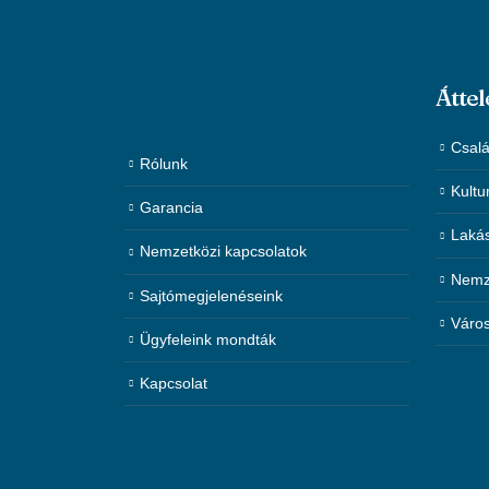
Áttel
Csalá
Rólunk
Kultu
Garancia
Laká
Nemzetközi kapcsolatok
Nemze
Sajtómegjelenéseink
Város
Ügyfeleink mondták
Kapcsolat