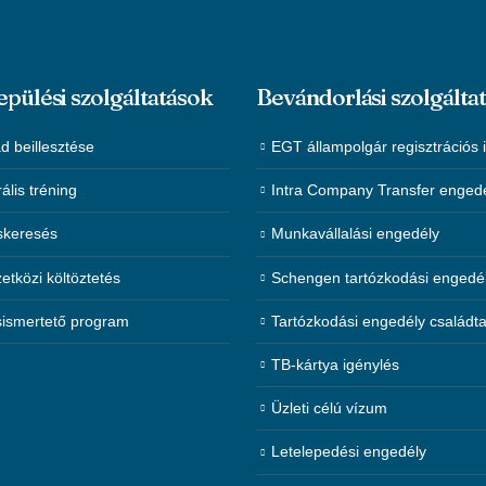
epülési szolgáltatások
Bevándorlási szolgálta
d beillesztése
EGT állampolgár regisztrációs 
rális tréning
Intra Company Transfer enged
skeresés
Munkavállalási engedély
tközi költöztetés
Schengen tartózkodási engedé
ismertető program
Tartózkodási engedély családt
TB-kártya igénylés
Üzleti célú vízum
Letelepedési engedély