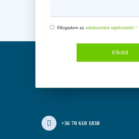
Elfogadom az
adatkezelési tájékoztatót.
*
Consent
*
Elküld
+36 70 618 1838