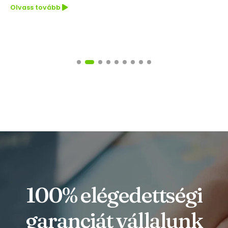
Olvass tovább
100% elégedettségi
garanciát vállalunk