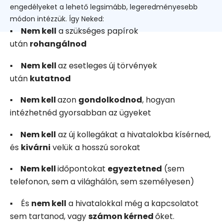
engedélyeket a lehető legsimább, legeredményesebb
módon intézzük. Így Neked:
▪
Nem kell
a szükséges papírok
után
rohangálnod
▪
Nem kell
az esetleges új törvények
után
kutatnod
▪
Nem kell
azon
gondolkodnod
, hogyan
intézhetnéd gyorsabban az ügyeket
▪
Nem kell
az új kollegákat a hivatalokba kísérned,
és
kivárni
velük a hosszú sorokat
▪
Nem kell
időpontokat
egyeztetned
(sem
telefonon, sem a világhálón, sem személyesen)
▪ És
nem kell
a hivatalokkal még a kapcsolatot
sem tartanod, vagy
számon kérned
őket.