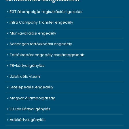
EGT állampolgár regisztrációs igazolás
Intra Company Transfer engedély
Munkavállalási engedély
Schengen tartózkodási engedély
Tartózkodási engedély családtagoknak
TB-kártya igénylés
Üzleti célú vízum
Letelepedési engedély
Magyar állampolgárság
EU Kék Kártya igénylés
Adókártya igénylés