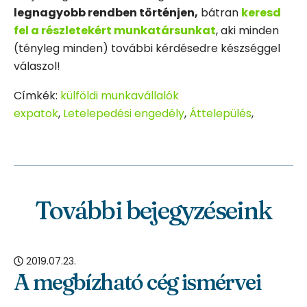
legnagyobb rendben történjen,
bátran
keresd
fel a részletekért munkatársunkat
, aki minden
(tényleg minden) további kérdésedre készséggel
válaszol!
Címkék:
külföldi munkavállalók
expatok
,
Letelepedési engedély
,
Áttelepülés
,
További bejegyzéseink
2019.07.23.
A megbízható cég ismérvei