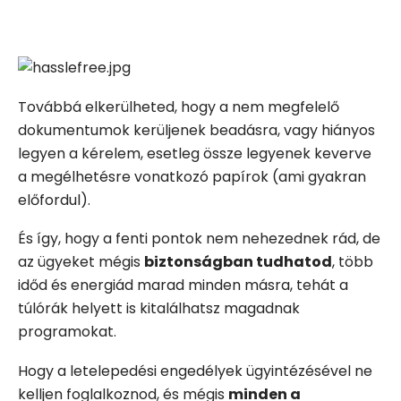
Továbbá elkerülheted, hogy a nem megfelelő
dokumentumok kerüljenek beadásra, vagy hiányos
legyen a kérelem, esetleg össze legyenek keverve
a megélhetésre vonatkozó papírok (ami gyakran
előfordul).
És így, hogy a fenti pontok nem nehezednek rád, de
az ügyeket mégis
biztonságban tudhatod
, több
időd és energiád marad minden másra, tehát a
túlórák helyett is kitalálhatsz magadnak
programokat.
Hogy a letelepedési engedélyek ügyintézésével ne
kelljen foglalkoznod, és mégis
minden a