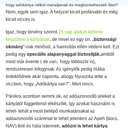
hogy adókártya nélkül maradjanak és megbüntethessék őket?
Nem, egyik sem igaz. A helyzet kicsit profánabb és még
kicsit vicces is.
Igaz, hogy törvény szerint
15 nap alatt el kellene
készülnie a kártyának
, de mivel ez egy ún. „
biztonsági
okmány
”-nak minősül, a hamisítás ellen védeni kell. Ezt
pedig egy
speciális alapanyaggal biztosítják,
amiből
most már évente ( de van, hogy többször is),
rendszeresen kifogynak. Az igénylők pedig hiába
érdeklődnek akár naponta, ahogy Nyuszika tette a
viccben, hogy „Adókártya van?”- Mert nincs.
Pánikra azonban semmi ok, az adóazonosító jeleket a
kártyától függetlenül elkészítik, így azokat használni is
lehet- tehát a most belépő munkatársakat az
adóazonosító számmal le lehet jelenteni az Apeh (bocs,
NAV) felé és hála Istennek,
adózni is lehet kártya