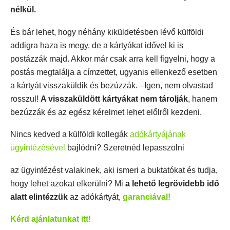
nélkül.
És bár lehet, hogy néhány kiküldetésben lévő külföldi
addigra haza is megy, de a kártyákat idővel ki is
postázzák majd. Akkor már csak arra kell figyelni, hogy a
postás megtalálja a címzettet, ugyanis ellenkező esetben
a kártyát visszaküldik és bezúzzák. –Igen, nem olvastad
rosszul!
A visszaküldött kártyákat nem tárolják
, hanem
bezúzzák és az egész kérelmet lehet előlről kezdeni.
Nincs kedved a külföldi kollegák
adókártyájának
ügyintézésével
bajlódni? Szeretnéd lepasszolni
az ügyintézést valakinek, aki ismeri a buktatókat és tudja,
hogy lehet azokat elkerülni? Mi
a lehető legrövidebb idő
alatt elintézzük
az adókártyát,
garanciával!
Kérd ajánlatunkat itt!