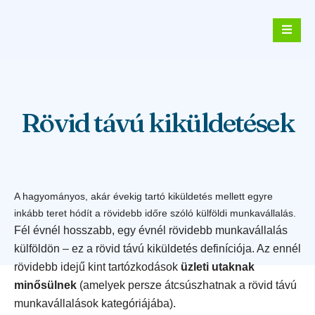
Rövid távú kiküldetések
A hagyományos, akár évekig tartó kiküldetés mellett egyre
inkább teret hódít a rövidebb időre szóló külföldi munkavállalás.
Fél évnél hosszabb, egy évnél rövidebb munkavállalás
külföldön – ez a rövid távú kiküldetés definíciója. Az ennél
rövidebb idejű kint tartózkodások
üzleti utaknak
minősülnek
(amelyek persze átcsúszhatnak a rövid távú
munkavállalások kategóriájába).