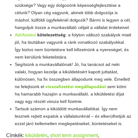
szüksége? Vagy egy dolgozónk képességfejlesztése a
célunk? Olyan cég vagyunk, akinek több dolgozója is
máshol, külföldi ügyfeleknél dolgozik? Bármi is legyen a cél,
hangoljuk össze a munkavállaló céljait a vállalat érdekeivel.
Adófizetési
kötelezettség
: a folyton változó szabályok miatt
jól, ha tisztában vagyunk a ránk vonatkozó szabályokkal.
Így biztos nem büntetésre kell kifizetnünk a nyereséget, és
nem kerülünk feketelistára.
Segítsünk a munkavállalónak! Jó, ha tanácsot ad neki
valaki, hogyan kezelje a kiküldetésért kapott juttatást,
különösen, ha fix összegben állapodunk meg vele. Emellett
ne felejtsünk el
visszafizetési megállapodást
sem kötni:
ha hamarabb hazajön a munkavállaló, a kiküldetési díjat
vagy egy részét vissza kell fizetnie.
Tartsuk számon a kiküldött munkavállalókat. Így nem
lesznek rejtett expatok a vállalatunknál – és elkerülhetjük az
ezzel járó kellemetlen meglepetéseket, büntetéseket is.
Címkék:
kiküldetés
,
short term assignment
,