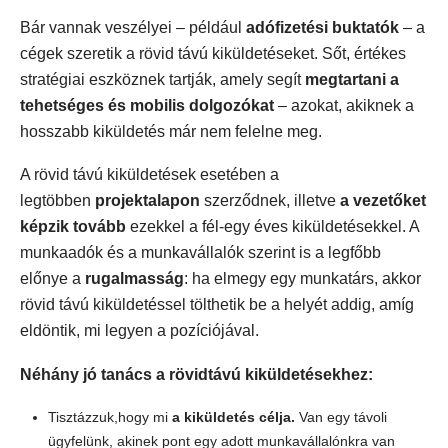
Bár vannak veszélyei – például
adófizetési buktatók
– a
cégek szeretik a rövid távú kiküldetéseket. Sőt, értékes
stratégiai eszköznek tartják, amely segít
megtartani a
tehetséges és mobilis dolgozókat
– azokat, akiknek a
hosszabb kiküldetés már nem felelne meg.
A rövid távú kiküldetések esetében a
legtöbben
projektalapon
szerződnek, illetve
a vezetőket
képzik tovább
ezekkel a fél-egy éves kiküldetésekkel. A
munkaadók és a munkavállalók szerint is a legfőbb
előnye a
rugalmasság
: ha elmegy egy munkatárs, akkor
rövid távú kiküldetéssel tölthetik be a helyét addig, amíg
eldöntik, mi legyen a pozíciójával.
Néhány jó tanács a rövidtávú kiküldetésekhez:
Tisztázzuk,hogy mi
a kiküldetés célja.
Van egy távoli
ügyfelünk, akinek pont egy adott munkavállalónkra van