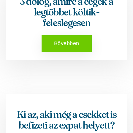
3 dolog, amire a cégek a
legtöbbet költik-
feleslegesen
Bővebben
Ki az, aki még a csekket is
befizeti az expat helyett?