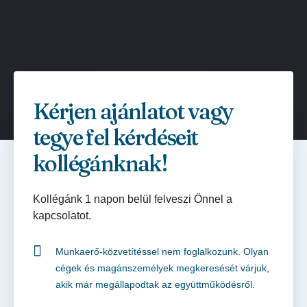
Kérjen ajánlatot vagy
tegye fel kérdéseit
kollégánknak!
Kollégánk 1 napon belül felveszi Önnel a
kapcsolatot.
Munkaerő-közvetítéssel nem foglalkozunk. Olyan
cégek és magánszemélyek megkeresését várjuk,
akik már megállapodtak az együttműködésről.