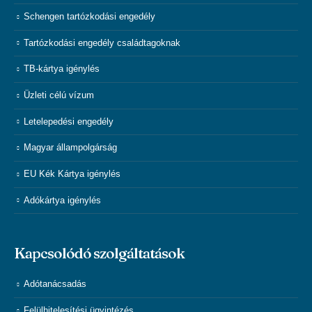
Schengen tartózkodási engedély
Tartózkodási engedély családtagoknak
TB-kártya igénylés
Üzleti célú vízum
Letelepedési engedély
Magyar állampolgárság
EU Kék Kártya igénylés
Adókártya igénylés
Kapcsolódó szolgáltatások
Adótanácsadás
Felülhitelesítési ügyintézés