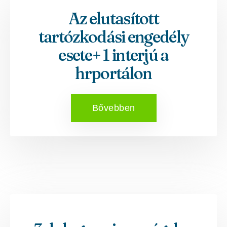
Az elutasított
tartózkodási engedély
esete+ 1 interjú a
hrportálon
Bővebben