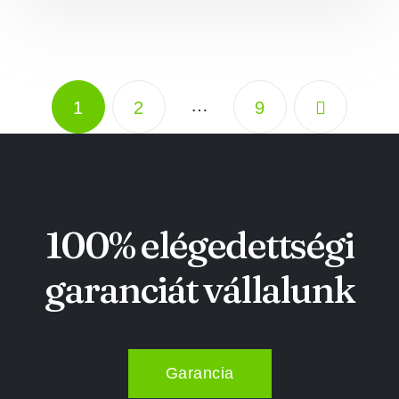
…
1
2
9
100% elégedettségi
garanciát vállalunk
Garancia