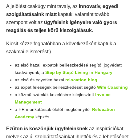
A jelölést csakúgy mint tavaly, az
innovatív, egyedi
szolgáltatásaink miatt
kaptuk, valamint további
szempont volt az
ügyfeleink igényeire való gyors
reagálás és teljes körű kiszolgálásuk.
Kicsit kézzelfoghatóbban a következőkért kaptuk a
szakmai elismerést:)
az első hazai, expatok beilleszkedésé segítő, jogvédett
kiadványunk, a
Step by Step: Living in Hungary
az első és egyetlen hazai
relocation blog
az expat feleségek beilleszkedését segítő
Wife Coaching
a közmű számlák kezelésére kifejlesztett
Invoice
Management
a HR munkatársak életét megkönnyítő
Relocation
Academy
képzés
Ezúton is köszönjük ügyfeleinknek
az inspirációkat,
melyek az új szolgáltatásainkat ihlették és a lehetőséget,