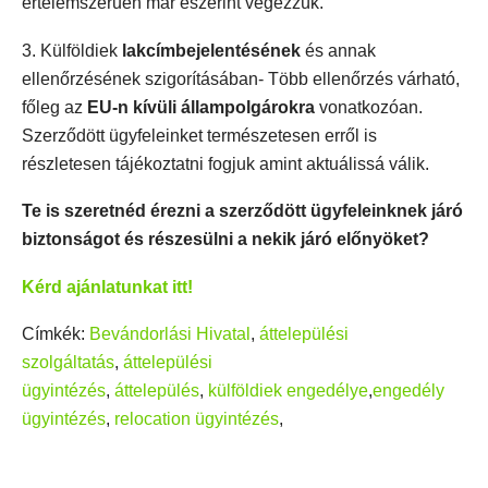
értelemszerűen már eszerint végezzük.
3. Külföldiek
lakcímbejelentésének
és annak
ellenőrzésének szigorításában- Több ellenőrzés várható,
főleg az
EU-n kívüli állampolgárokra
vonatkozóan.
Szerződött ügyfeleinket természetesen erről is
részletesen tájékoztatni fogjuk amint aktuálissá válik.
Te is szeretnéd érezni a szerződött ügyfeleinknek járó
biztonságot és részesülni a nekik járó előnyöket?
Kérd ajánlatunkat itt!
Címkék:
Bevándorlási Hivatal
,
áttelepülési
szolgáltatás
,
áttelepülési
ügyintézés
,
áttelepülés
,
külföldiek engedélye
,
engedély
ügyintézés
,
relocation ügyintézés
,