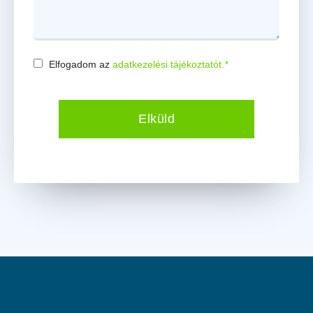
Elfogadom az
adatkezelési tájékoztatót.
*
Consent
*
Elküld